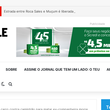
Estrada entre Roca Sales e Muçum é liberada após serviços de man
Publicidade
SOBRE
ASSINE O JORNAL QUE TEM UM LADO: O TEU
A
arra Lateral
Switch skin
Procurar por
T
r carro contra caminhão para matar ex-companheira morre