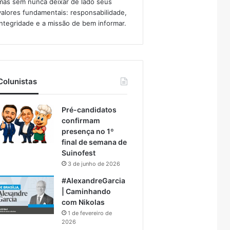
mas sem nunca deixar de lado seus
valores fundamentais: responsabilidade,
integridade e a missão de bem informar.​
Colunistas
Pré-candidatos
confirmam
presença no 1º
final de semana de
Suinofest
3 de junho de 2026
#AlexandreGarcia
| Caminhando
com Nikolas
1 de fevereiro de
2026