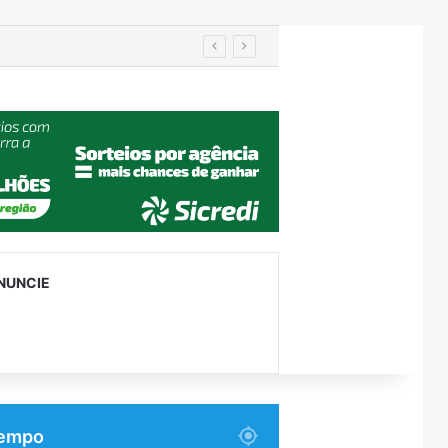
utenção
NUNCIE
empo