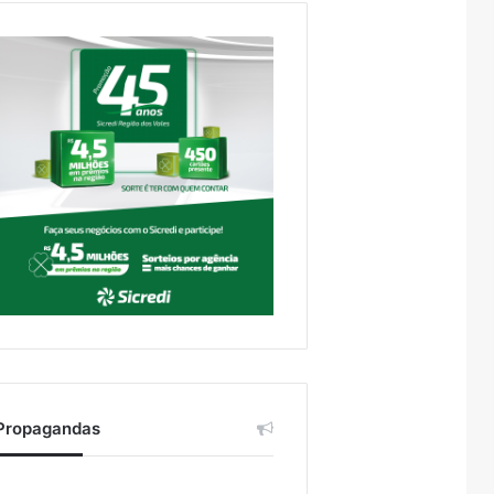
Propagandas