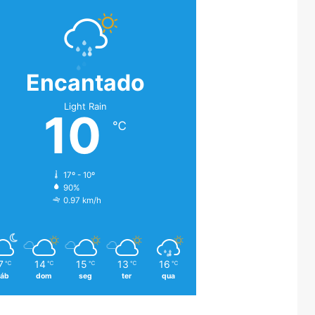
Encantado
Light Rain
10
℃
17º - 10º
90%
0.97 km/h
7
14
15
13
16
℃
℃
℃
℃
℃
áb
dom
seg
ter
qua