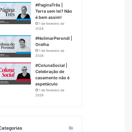
#PaginaTrês |
Terra sem lei? Não
é bem assim!
1 de fevereiro de
2026
#NolimarPerondi |
Orelha
1 de fevereiro de
2026
#ColunaSocial |
Celebração de
casamento não é
espetáculo
1 de fevereiro de
2026
Categorias