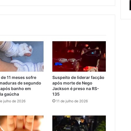
serviços de manutenção
ado
serviços
criança
de
e
manutenção
adoles
 de 11 meses sofre
Suspeito de liderar facção
maduras de segundo
após morte de Nego
 após banho em
Jackson é preso na RS-
la gaúcha
135
de julho de 2026
11 de julho de 2026