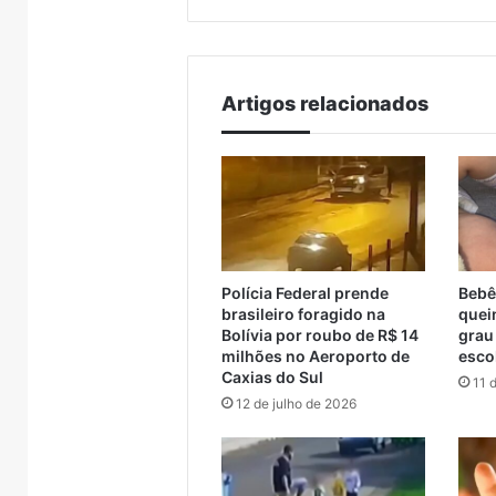
çum
trade turístico
Brasil
supera
metade
das
compras
Artigos relacionados
externas
do
Brasil
Polícia Federal prende
Bebê
brasileiro foragido na
quei
Bolívia por roubo de R$ 14
grau
milhões no Aeroporto de
esco
Caxias do Sul
11 
12 de julho de 2026