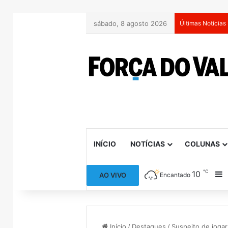
sábado, 8 agosto 2026
Últimas Notícias
INÍCIO
NOTÍCIAS
COLUNAS
℃
10
B
AO VIVO
Encantado
Início
/
Destaques
/
Suspeito de joga