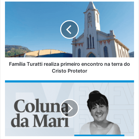
Família
Turatti
realiza
primeiro
encontro
na
terra
do
Cristo
Protetor
Família Turatti realiza primeiro encontro na terra do
Cristo Protetor
#ColunadaMari
|
Punições
mais
severas
devem
ser
cobradas
por