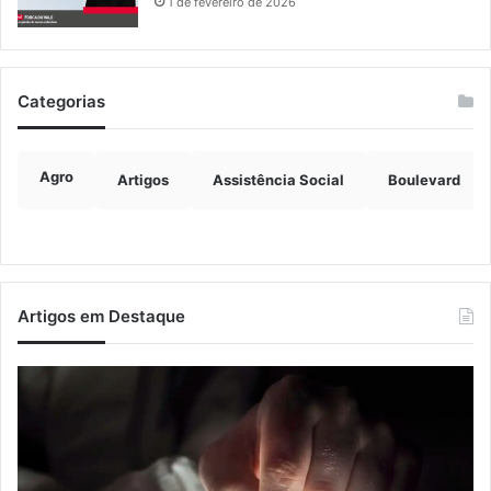
1 de fevereiro de 2026
Categorias
Agro
Artigos
Assistência Social
Boulevard
Artigos em Destaque
Nova
Co
lei
os
endurece
ho
penas
da
para
tr
crimes
de