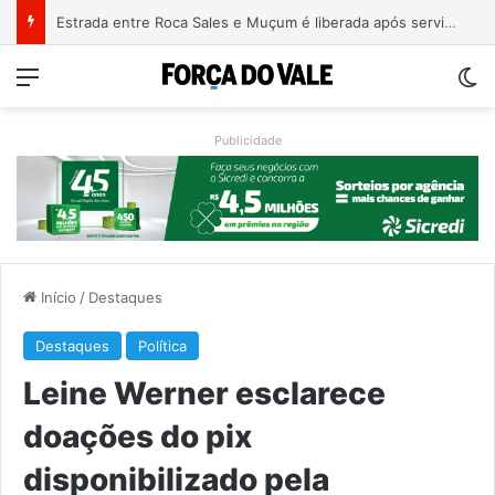
Patrimônio de Paulo Pimenta salta de R$ 192 mil para R$ 1,87 milhão em 4 anos
Menu
Sw
Publicidade
Início
/
Destaques
Destaques
Política
Leine Werner esclarece
doações do pix
disponibilizado pela