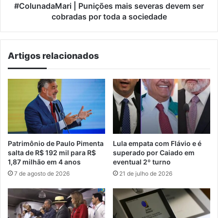
toda
#ColunadaMari | Punições mais severas devem ser
a
cobradas por toda a sociedade
sociedade
Artigos relacionados
Patrimônio de Paulo Pimenta
Lula empata com Flávio e é
salta de R$ 192 mil para R$
superado por Caiado em
1,87 milhão em 4 anos
eventual 2º turno
7 de agosto de 2026
21 de julho de 2026