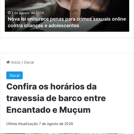
sexuais
ba
online
en
7 de agosto de 2026
Nova lei endurece penas para crimes sexuais online
contra
En
contra crianças e adolescentes
crianças
e
e
M
adolescentes