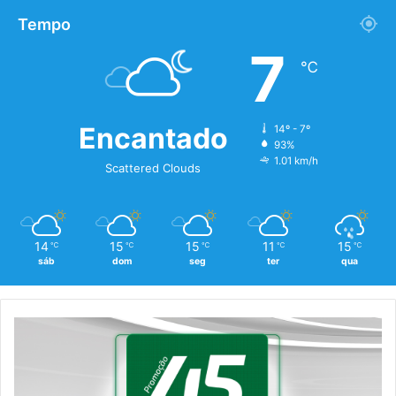
Tempo
7
℃
Encantado
14º - 7º
93%
1.01 km/h
Scattered Clouds
14
15
15
11
15
℃
℃
℃
℃
℃
sáb
dom
seg
ter
qua