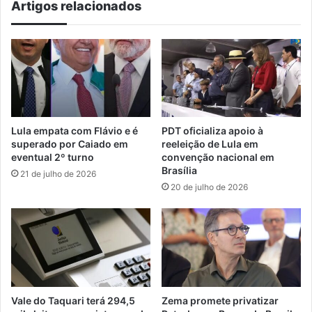
Artigos relacionados
de
decretos
de
emergência
Lula empata com Flávio e é
PDT oficializa apoio à
superado por Caiado em
reeleição de Lula em
eventual 2º turno
convenção nacional em
Brasília
21 de julho de 2026
20 de julho de 2026
Vale do Taquari terá 294,5
Zema promete privatizar