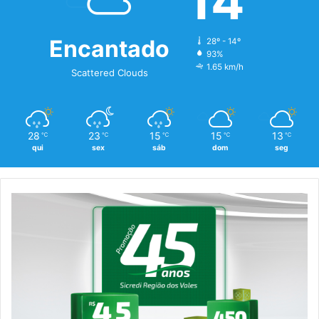
14
Encantado
28º - 14º
93%
1.65 km/h
Scattered Clouds
28
23
15
15
13
℃
℃
℃
℃
℃
qui
sex
sáb
dom
seg