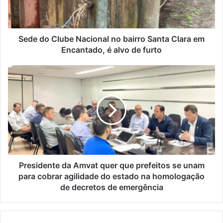
Santa
Clara
em
Encantado,
Sede do Clube Nacional no bairro Santa Clara em
é
Encantado, é alvo de furto
alvo
de
Presidente
furto
da
Amvat
quer
que
prefeitos
se
unam
para
cobrar
Presidente da Amvat quer que prefeitos se unam
agilidade
para cobrar agilidade do estado na homologação
do
de decretos de emergência
estado
na
homologação