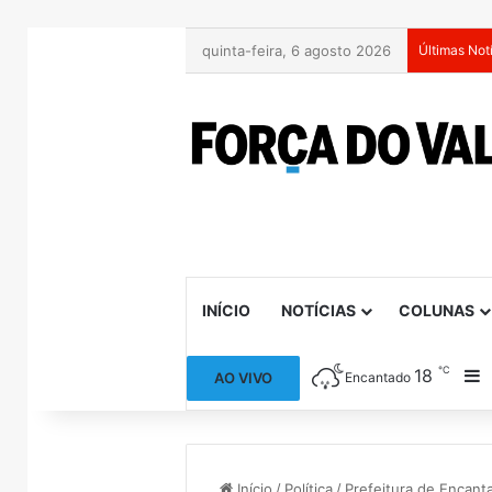
quinta-feira, 6 agosto 2026
Últimas Not
INÍCIO
NOTÍCIAS
COLUNAS
℃
18
B
AO VIVO
Encantado
Início
/
Política
/
Prefeitura de Encant