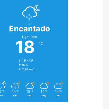
Encantado
Light Rain
18
℃
18º - 18º
92%
2.96 km/h
0
14
15
14
14
℃
℃
℃
℃
℃
sex
sáb
dom
seg
ter