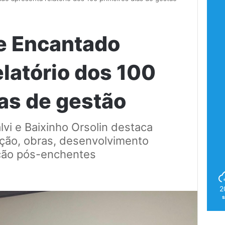
de Encantado
elatório dos 100
ias de gestão
vi e Baixinho Orsolin destaca
ção, obras, desenvolvimento
ção pós-enchentes
2