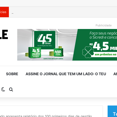
ícias
Vendaval violento atinge Porto Alegre
Publicidade
SOBRE
ASSINE O JORNAL QUE TEM UM LADO: O TEU
A
arra Lateral
Switch skin
Procurar por
T
ado apresenta relatório dos 100 primeiros dias de gestão