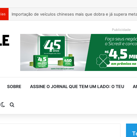
cias
Publicidade
SOBRE
ASSINE O JORNAL QUE TEM UM LADO: O TEU
A
arra Lateral
Switch skin
Procurar por
T