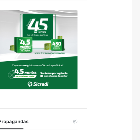
Propagandas