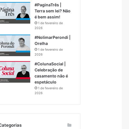
#PaginaTrês |
Terra sem lei? Não
é bem assim!
1 de fevereiro de
2026
#NolimarPerondi |
Orelha
1 de fevereiro de
2026
#ColunaSocial |
Celebração de
casamento não é
espetáculo
1 de fevereiro de
2026
Categorias