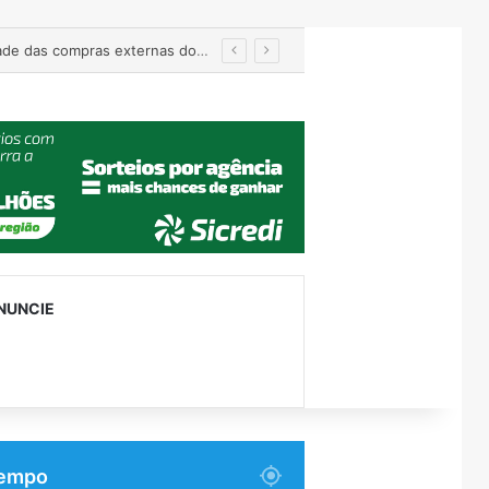
Importação de veículos chineses mais que dobra e já supera metade das compras externas do Brasil
NUNCIE
empo