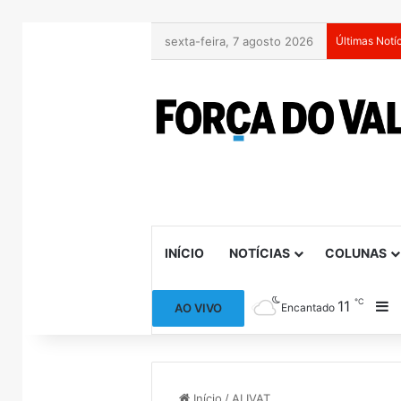
sexta-feira, 7 agosto 2026
Últimas Notí
INÍCIO
NOTÍCIAS
COLUNAS
℃
11
B
AO VIVO
Encantado
Início
/
ALIVAT