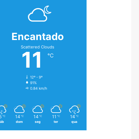
Encantado
Scattered Clouds
11
℃
12º - 9º
91%
0.84 km/h
5
14
14
11
14
℃
℃
℃
℃
℃
áb
dom
seg
ter
qua