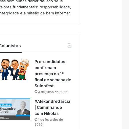
mas sem nunca deixar de lado seus
valores fundamentais: responsabilidade,
integridade e a missão de bem informar.​
Colunistas
Pré-candidatos
confirmam
presença no 1º
final de semana de
Suinofest
3 de junho de 2026
#AlexandreGarcia
| Caminhando
com Nikolas
1 de fevereiro de
2026