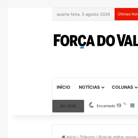
quarta-feira, 5 agosto 2026
Últimas Not
INÍCIO
NOTÍCIAS
COLUNAS
℃
19
B
AO VIVO
Encantado
Início
/
Trânsito
/
Policial militar morr