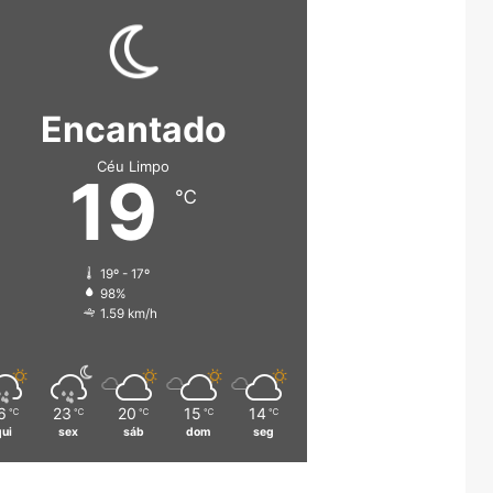
Encantado
Céu Limpo
19
℃
19º - 17º
98%
1.59 km/h
6
23
20
15
14
℃
℃
℃
℃
℃
qui
sex
sáb
dom
seg