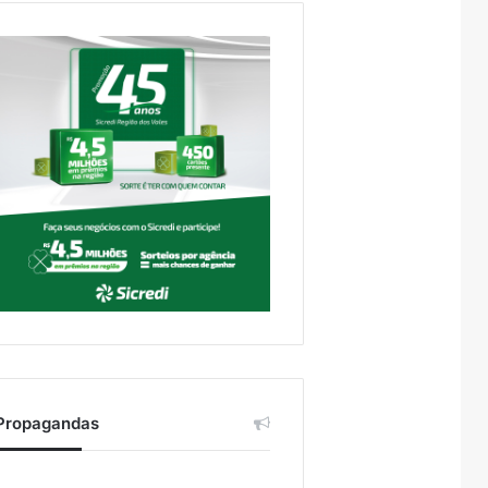
Propagandas