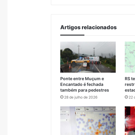
resgatados em Canoas
Encan
em
entre
Canoas
Muçum
e
Encantado
Artigos relacionados
Ponte entre Muçum e
RS t
Encantado é fechada
rest
também para pedestres
estad
28 de julho de 2026
22 