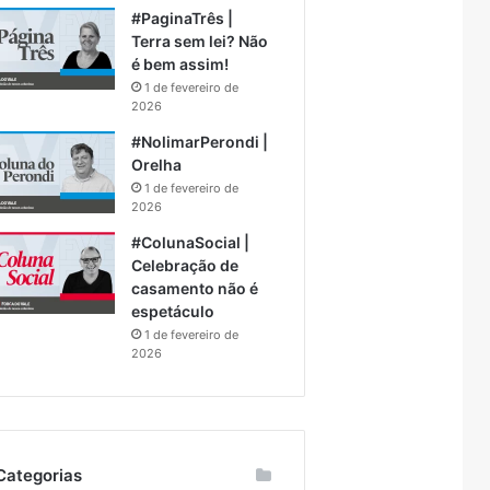
#PaginaTrês |
Terra sem lei? Não
é bem assim!
1 de fevereiro de
2026
#NolimarPerondi |
Orelha
1 de fevereiro de
2026
#ColunaSocial |
Celebração de
casamento não é
espetáculo
1 de fevereiro de
2026
Categorias