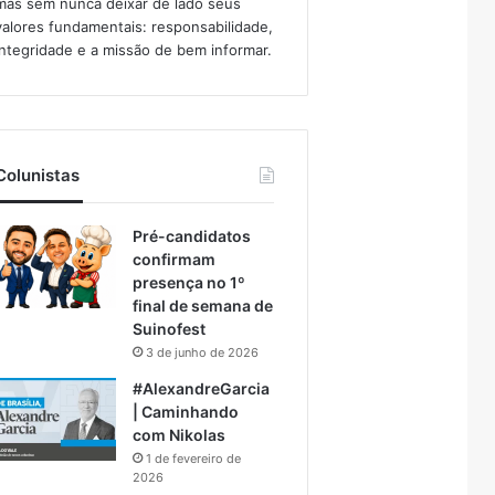
mas sem nunca deixar de lado seus
valores fundamentais: responsabilidade,
integridade e a missão de bem informar.​
Colunistas
Pré-candidatos
confirmam
presença no 1º
final de semana de
Suinofest
3 de junho de 2026
#AlexandreGarcia
| Caminhando
com Nikolas
1 de fevereiro de
2026