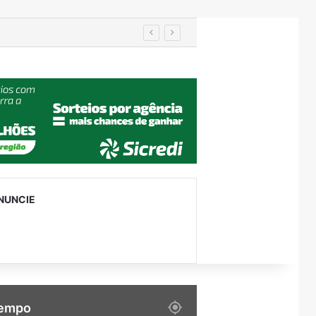
IA de reconhecimento facial localiza pessoa desaparecida há 15 anos; sistema atinge precisão de até 99%
NUNCIE
empo