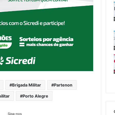
Brigada Militar
Partenon
ilitar
Porto Alegre
Siga-nos