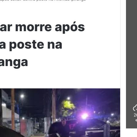
itar morre após
ra poste na
ranga
2