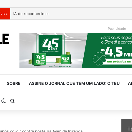
ícias
Publicidade
SOBRE
ASSINE O JORNAL QUE TEM UM LADO: O TEU
A
arra Lateral
Switch skin
Procurar por
T
e após colidir contra poste na Avenida Ipiranga