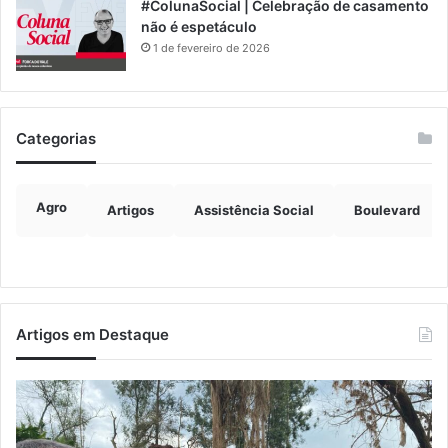
#ColunaSocial | Celebração de casamento
não é espetáculo
1 de fevereiro de 2026
Categorias
Agro
Artigos
Assistência Social
Boulevard
Artigos em Destaque
Prefeitos
Ju
recebem
co
secretário
ex