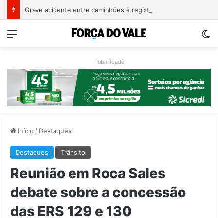
Grave acidente entre caminhões é registrado no Morro da Gabiroba
Menu
Sw
Publicidade
Início
/
Destaques
Destaques
Trânsito
Reunião em Roca Sales
debate sobre a concessão
das ERS 129 e 130