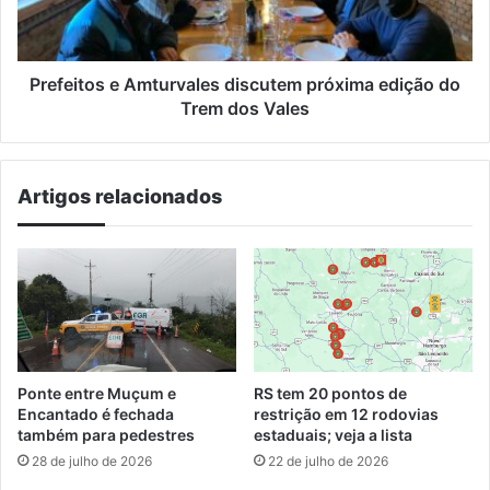
do
Trem
dos
Vales
Prefeitos e Amturvales discutem próxima edição do
Trem dos Vales
Artigos relacionados
Ponte entre Muçum e
RS tem 20 pontos de
Encantado é fechada
restrição em 12 rodovias
também para pedestres
estaduais; veja a lista
28 de julho de 2026
22 de julho de 2026