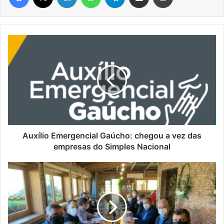
Auxílio
Emergencial
Gaúcho:
chegou
a
vez
das
empresas
do
Simples
Auxílio Emergencial Gaúcho: chegou a vez das
Nacional
empresas do Simples Nacional
Prefeitos
e
Amturvales
discutem
próxima
edição