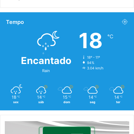
Tempo
18
℃
Encantado
18º - 11º
94%
3.04 km/h
Rain
18
14
15
14
14
℃
℃
℃
℃
℃
sex
sáb
dom
seg
ter