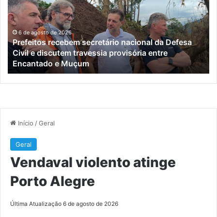
nacional
ve
da
Pe
Defesa
a
Civil
ma
6 de agosto de 2026
Prefeitos recebem secretário nacional da Defesa
e
de
Civil e discutem travessia provisória entre
discutem
qu
Encantado e Muçum
travessia
an
provisória
de
entre
re
Encantado
po
e
de
Muçum
co
ra