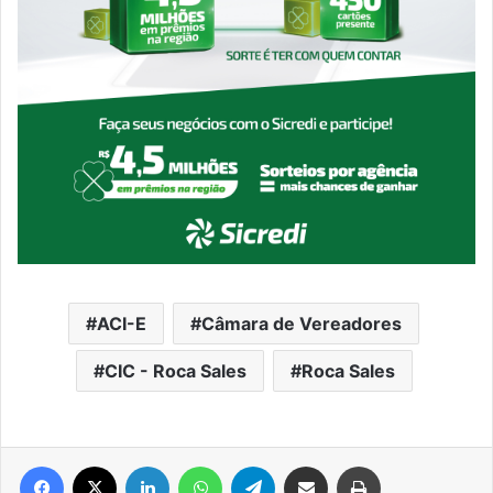
ACI-E
Câmara de Vereadores
CIC - Roca Sales
Roca Sales
Facebook
X
Linkedin
WhatsApp
Telegram
Compartilhar via e-mail
Imprimir