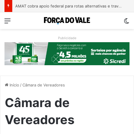
A arte de projetar o dom de cuidar
Menu
Sw
Publicidade
Início
/
Câmara de Vereadores
Câmara de
Vereadores