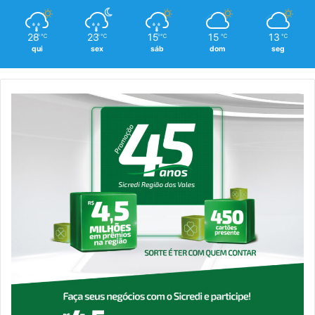
28
23
15
15
13
℃
℃
℃
℃
℃
qui
sex
sáb
dom
seg