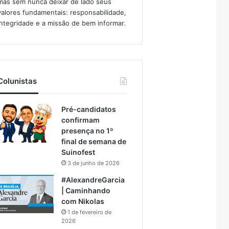
mas sem nunca deixar de lado seus
valores fundamentais: responsabilidade,
integridade e a missão de bem informar.​
Colunistas
Pré-candidatos
confirmam
presença no 1º
final de semana de
Suinofest
3 de junho de 2026
#AlexandreGarcia
| Caminhando
com Nikolas
1 de fevereiro de
2026