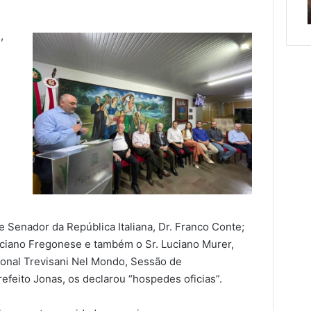
ternos em Roca Sales
fortalecimento de víncul
ntes
de
nos
acolhimento
,
e
fortalecimento
de
vínculos
e Senador da República Italiana, Dr. Franco Conte;
uciano Fregonese e também o Sr. Luciano Murer,
ional Trevisani Nel Mondo, Sessão de
feito Jonas, os declarou “hospedes oficias”.