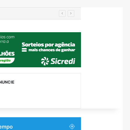
ntes internos em Roca Sales
NUNCIE
empo