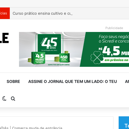
ícias
Curso prático ensina cultivo e cuidados com plantas para ambie
Publicidade
SOBRE
ASSINE O JORNAL QUE TEM UM LADO: O TEU
A
arra Lateral
Switch skin
Procurar por
T
aTrês | Comarca muda de entrância