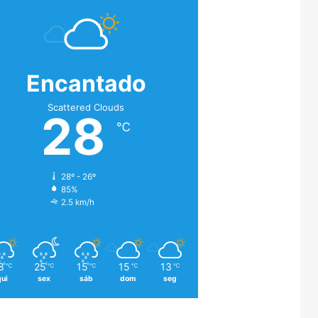
Encantado
Scattered Clouds
28
℃
28º - 26º
85%
2.5 km/h
8
25
15
15
13
℃
℃
℃
℃
℃
qui
sex
sáb
dom
seg