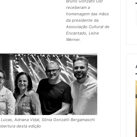
Bruno Gonzatti Ost
receberam a
homenagem das mãos
da presidente da
Associação Cultural de
Encantado, Leine
Werner.
Projeto
o
“Entre
a
Nós”
o
reúne
mulheres
de agosto de 2026
6 de agosto de 2026
dos
do
rso prático ensina
Projeto “Entre Nós” reún
a Lucas, Adriana Vidal, Sônia Gonzatti Bergamaschi
interior
ltivo e cuidados com
mulheres do interior em
cobertura desta edição
as
em
antas para ambientes
tarde de acolhimento e
tarde