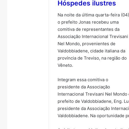
Hóspedes ilustres
s
com autismo pelo SUS
in
autismo
ambie
pelo
inter
Na noite da última quarta-feira (04)
SUS
em
o prefeito Jonas recebeu uma
Roca
Sales
comitiva de representantes da
Associação Internacional Trevisani
Nel Mondo, provenientes de
Valdobbiadene, cidade italiana da
província de Treviso, na região do
Vêneto.
Integram essa comitiva o
presidente da Associação
Internacional Trevisani Nel Mondo 
prefeito de Valdobbiadene, Eng. L
presidente da Associação Internac
Valdobbiadene. Na oportunidade pre