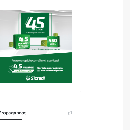
Propagandas