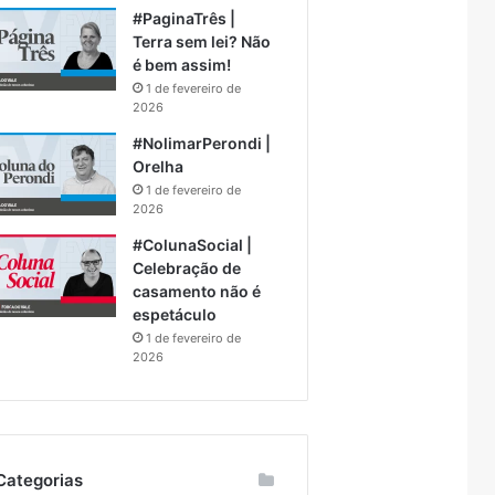
#PaginaTrês |
Terra sem lei? Não
é bem assim!
1 de fevereiro de
2026
#NolimarPerondi |
Orelha
1 de fevereiro de
2026
#ColunaSocial |
Celebração de
casamento não é
espetáculo
1 de fevereiro de
2026
Categorias