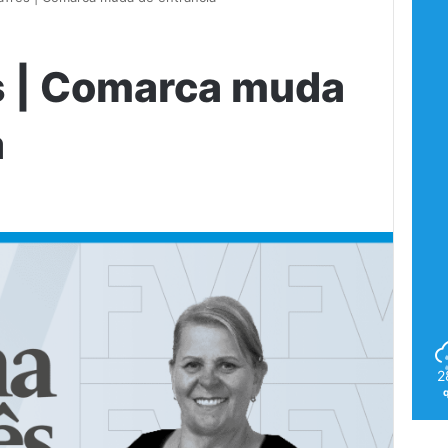
s | Comarca muda
a
2