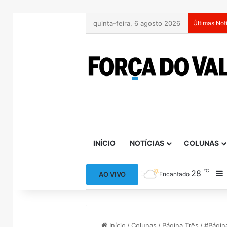
quinta-feira, 6 agosto 2026
Últimas Not
INÍCIO
NOTÍCIAS
COLUNAS
℃
28
B
AO VIVO
Encantado
Início
/
Colunas
/
Página Três
/
#Págin