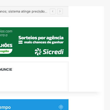
entre Muçum e Encantado
NUNCIE
empo