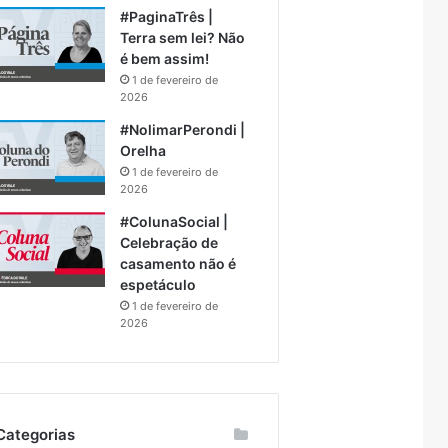
#PaginaTrês |
Terra sem lei? Não
é bem assim!
1 de fevereiro de
2026
#NolimarPerondi |
Orelha
1 de fevereiro de
2026
#ColunaSocial |
Celebração de
casamento não é
espetáculo
1 de fevereiro de
2026
Categorias