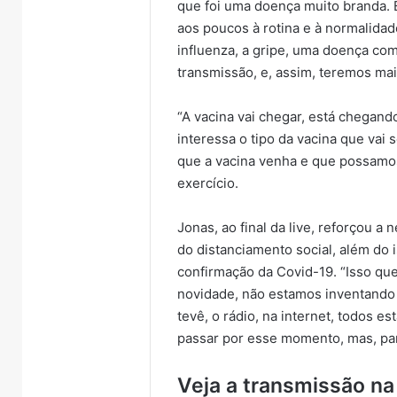
que foi uma doença muito branda. Es
sába
sábado
aos poucos à rotina e à normalida
influenza, a gripe, uma doença com
transmissão, e, assim, teremos mai
“A vacina vai chegar, está chegand
interessa o tipo da vacina que vai
que a vacina venha e que possamos
exercício.
Jonas, ao final da live, reforçou a
do distanciamento social, além do
confirmação da Covid-19. “Isso qu
novidade, não estamos inventando n
tevê, o rádio, na internet, todos e
passar por esse momento, mas, par
Veja a transmissão na 