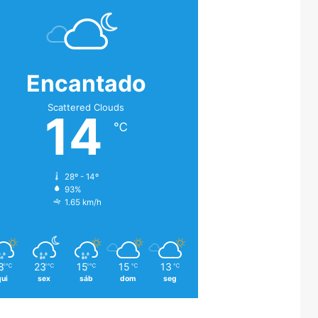
Encantado
Scattered Clouds
14
℃
28º - 14º
93%
1.65 km/h
8
23
15
15
13
℃
℃
℃
℃
℃
qui
sex
sáb
dom
seg