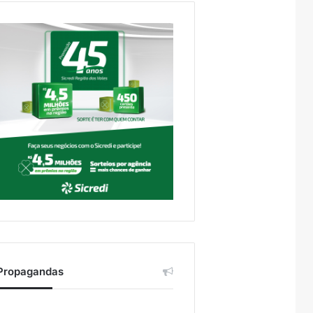
Propagandas