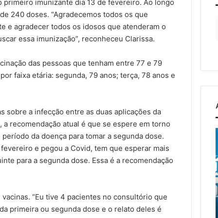
 primeiro imunizante dia 13 de fevereiro. Ao longo
l de 240 doses. “Agradecemos todos os que
te e agradecer todos os idosos que atenderam o
scar essa imunização”, reconheceu Clarissa.
acinação das pessoas que tenham entre 77 e 79
or faixa etária: segunda, 79 anos; terça, 78 anos e
s sobre a infecção entre as duas aplicações da
, a recomendação atual é que se espere em torno
nto
EGR
 período da doença para tomar a segunda dose.
recebe
e fevereiro e pegou a Covid, tem que esperar mais
projeto
uinte para a segunda dose. Essa é a recomendação
de
5 de agosto de 2026
ha
reconstrução
EGR recebe projeto de
gosto de 2026
da
mento do 13º
reconstrução da ponte
o
ponte
 vacinas. “Eu tive 4 pacientes no consultório que
tro Farroupilha de
entre Encantado e Muçum
entre
a primeira ou segunda dose e o relato deles é
tado ocorre neste
e vai iniciar a contratação
Encantado