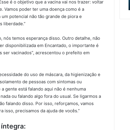
se é o objetivo que a vacina vai nos trazer: voltar
do
da obra
e
de. Vamos poder ter uma doença como é a
Muçum
 um potencial não tão grande de piora e
e
vai
s liberdade.”
iniciar
a
o, nós temos esperança disso. Outro detalhe, não
contratação
 ser disponibilizada em Encantado, o importante é
da
 ser vacinados”, acrescentou o prefeito em
obra
 necessidade do uso de máscara, da higienização e
 isolamento de pessoas com sintomas ou
e a gente está falando aqui não é nenhuma
ada ou falando algo fora do usual. Se ligarmos a
stão falando disso. Por isso, reforçamos, vamos
a isso, precisamos da ajuda de vocês.”
íntegra: