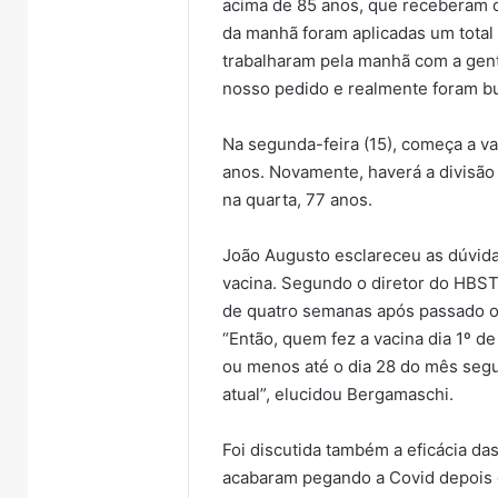
acima de 85 anos, que receberam o
da manhã foram aplicadas um tota
trabalharam pela manhã com a gen
nosso pedido e realmente foram bu
Na segunda-feira (15), começa a v
anos. Novamente, haverá a divisão p
na quarta, 77 anos.
João Augusto esclareceu as dúvida
vacina. Segundo o diretor do HBST
Lançame
de quatro semanas após passado o
do
“Então, quem fez a vacina dia 1º d
13º
ou menos até o dia 28 do mês seg
Encontro
atual”, elucidou Bergamaschi.
Farroupil
5 de a
de
Lança
Encantad
Foi discutida também a eficácia das
Encon
ocorre
acabaram pegando a Covid depois d
Encan
neste