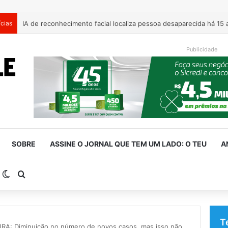
ícias
AMAT cobra apoio federal para rotas alternativas e travessia 
Publicidade
SOBRE
ASSINE O JORNAL QUE TEM UM LADO: O TEU
A
arra Lateral
Switch skin
Procurar por
T
RA: Diminuição no número de novos casos, mas isso não