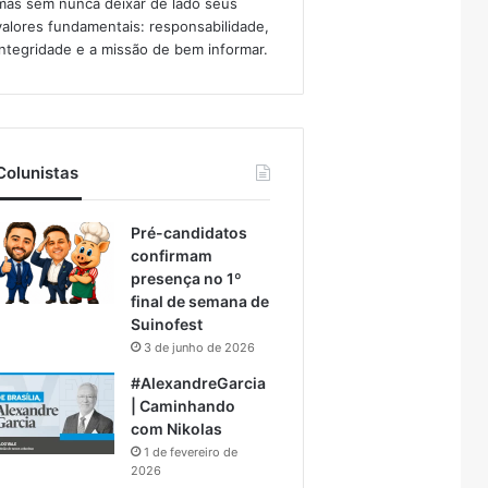
mas sem nunca deixar de lado seus
valores fundamentais: responsabilidade,
integridade e a missão de bem informar.​
Colunistas
Pré-candidatos
confirmam
presença no 1º
final de semana de
Suinofest
3 de junho de 2026
#AlexandreGarcia
| Caminhando
com Nikolas
1 de fevereiro de
2026