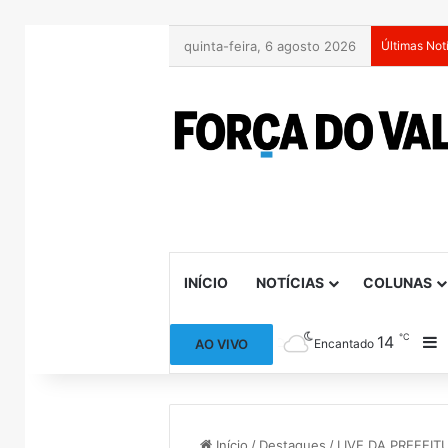
quinta-feira, 6 agosto 2026
Últimas Not
INÍCIO
NOTÍCIAS
COLUNAS
℃
14
B
AO VIVO
Encantado
Início
/
Destaques
/
LIVE DA PREFEITU