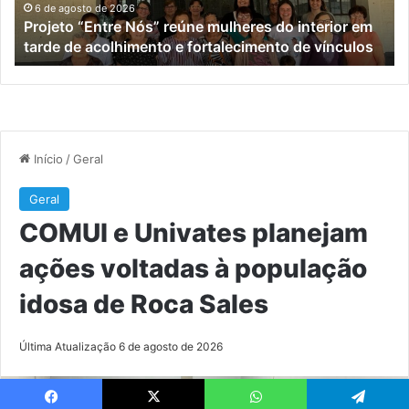
em
po
6 de agosto de 2026
Projeto “Entre Nós” reúne mulheres do interior em
tarde
id
tarde de acolhimento e fortalecimento de vínculos
de
de
acolhimento
Ro
e
Sa
fortalecimento
de
vínculos