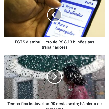
distribui
lucro
de
R$
8,13
bilhões
aos
trabalhadores
FGTS distribui lucro de R$ 8,13 bilhões aos
trabalhadores
Tempo
fica
instável
no
RS
nesta
sexta;
há
alerta
de
Tempo fica instável no RS nesta sexta; há alerta de
temporal