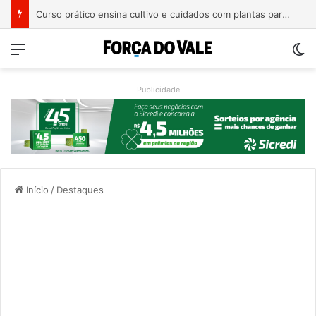
Curso prático ensina cultivo e cuidados com plantas para ambientes internos em Roca Sales
Menu
Sw
Publicidade
Início
/
Destaques