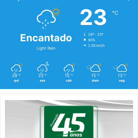
23
℃
Encantado
29º - 23º
80%
2.56 km/h
Light Rain
29
23
15
15
13
℃
℃
℃
℃
℃
qui
sex
sáb
dom
seg