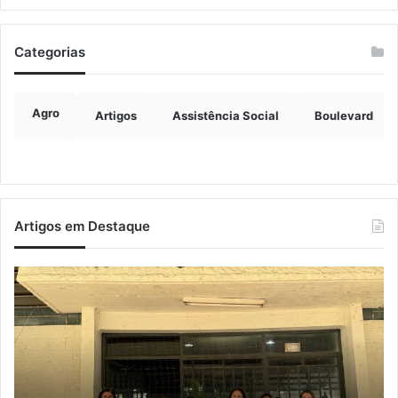
Categorias
Agro
Artigos
Assistência Social
Boulevard
Artigos em Destaque
Projeto
C
“Entre
e
Nós”
Un
reúne
pl
mulheres
aç
do
vo
interior
à