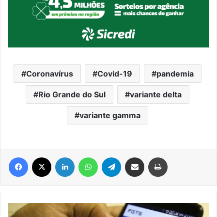
Coronavírus
Covid-19
pandemia
Rio Grande do Sul
variante delta
variante gamma
Facebook
X
Linkedin
WhatsApp
Telegram
Compartilhar via e-mail
Imprimir
FGTS