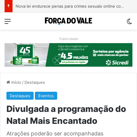
Trump assina novos decretos para restringir cidadania por nascimento nos EUA
Menu
Sw
Publicidade
Início
/
Destaques
Destaques
Eventos
Divulgada a programação do
Natal Mais Encantado
Atrações poderão ser acompanhadas