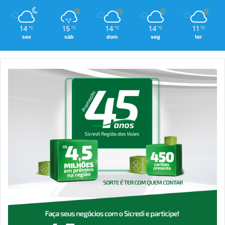
14
15
14
14
11
℃
℃
℃
℃
℃
sex
sáb
dom
seg
ter