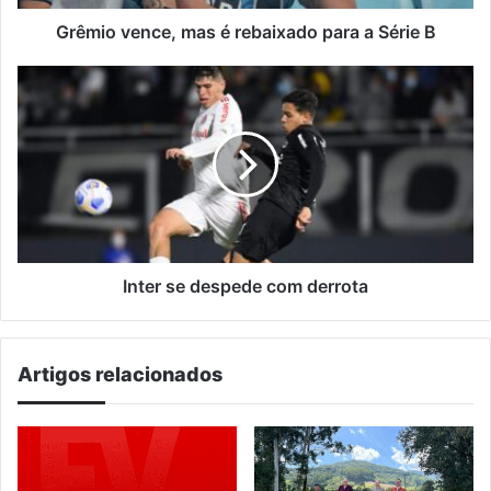
B
Grêmio vence, mas é rebaixado para a Série B
Inter
se
despede
com
derrota
Inter se despede com derrota
Artigos relacionados