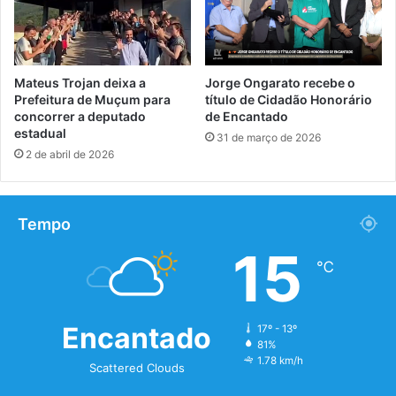
Mateus Trojan deixa a
Jorge Ongarato recebe o
Prefeitura de Muçum para
título de Cidadão Honorário
concorrer a deputado
de Encantado
estadual
31 de março de 2026
2 de abril de 2026
Tempo
15
℃
Encantado
17º - 13º
81%
1.78 km/h
Scattered Clouds