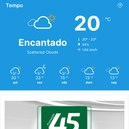
Tempo
20
℃
Encantado
30º - 20º
94%
1.64 km/h
Scattered Clouds
30
23
15
15
13
℃
℃
℃
℃
℃
qui
sex
sáb
dom
seg