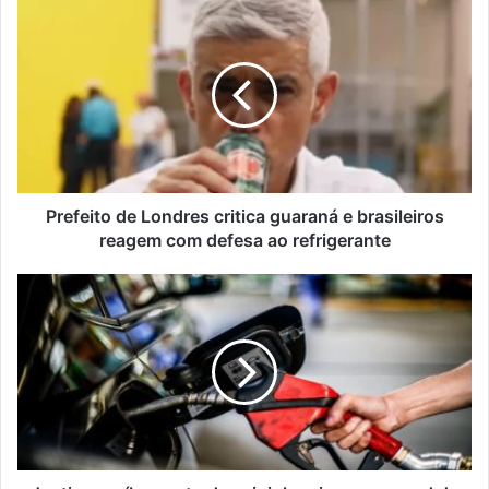
Prefeito
de
Londres
critica
guaraná
e
brasileiros
reagem
com
defesa
Prefeito de Londres critica guaraná e brasileiros
ao
reagem com defesa ao refrigerante
refrigerante
Justiça
proíbe
posto
de
exigir
legging
e
cropped
de