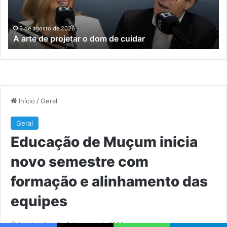
de
c
cuidar
fo
e
5 de agosto de 2026
A arte de projetar o dom de cuidar
al
da
eq