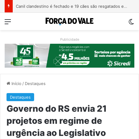
Canil clandestino é fechado e 19 cães são resgatados em Canoas
Menu
Sw
Publicidade
Início
/
Destaques
Destaques
Governo do RS envia 21
projetos em regime de
urgência ao Legislativo