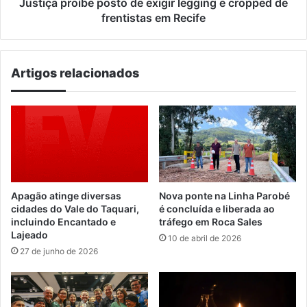
frentistas
Justiça proíbe posto de exigir legging e cropped de
em
frentistas em Recife
Recife
Artigos relacionados
Apagão atinge diversas
Nova ponte na Linha Parobé
cidades do Vale do Taquari,
é concluída e liberada ao
incluindo Encantado e
tráfego em Roca Sales
Lajeado
10 de abril de 2026
27 de junho de 2026