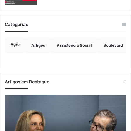
Categorias
Agro
Artigos
Assistência Social
Boulevard
Artigos em Destaque
A
Ed
arte
de
de
M
projetar
ini
o
no
dom
se