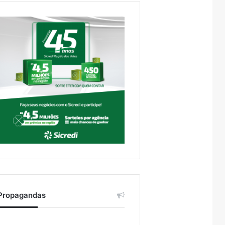
Propagandas