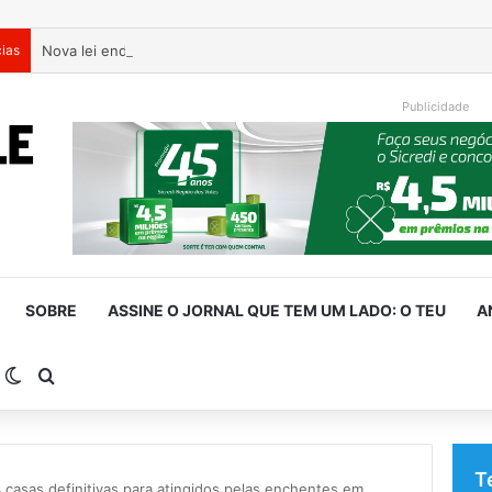
cias
Nova lei endurece penas para crimes sexuais online contra crian
Publicidade
SOBRE
ASSINE O JORNAL QUE TEM UM LADO: O TEU
A
arra Lateral
Switch skin
Procurar por
T
casas definitivas para atingidos pelas enchentes em