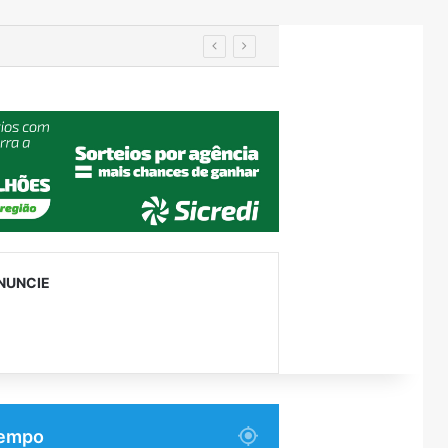
ças e adolescentes
NUNCIE
empo