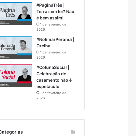
#PaginaTrês |
Terra sem lei? Não
é bem assim!
1 de fevereiro de
2026
#NolimarPerondi |
Orelha
1 de fevereiro de
2026
#ColunaSocial |
Celebração de
casamento não é
espetáculo
1 de fevereiro de
2026
Categorias