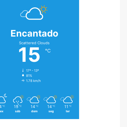
Encantado
Scattered Clouds
15
℃
17º - 13º
81%
1.78 km/h
4
15
14
14
11
℃
℃
℃
℃
℃
sex
sáb
dom
seg
ter