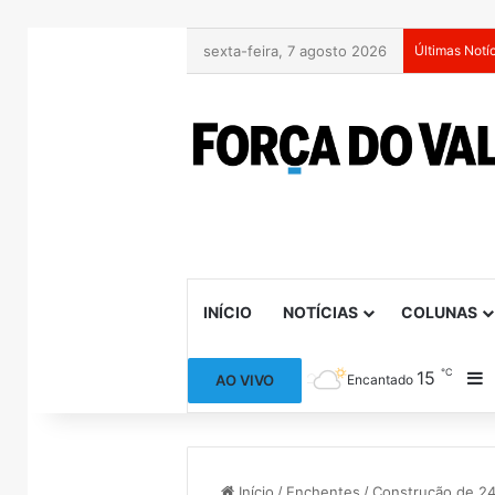
sexta-feira, 7 agosto 2026
Últimas Notí
INÍCIO
NOTÍCIAS
COLUNAS
℃
15
B
AO VIVO
Encantado
Início
/
Enchentes
/
Construção de 24 