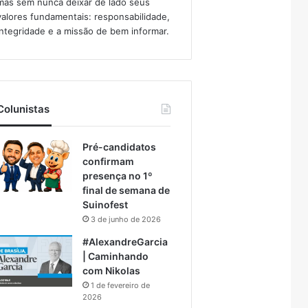
mas sem nunca deixar de lado seus
valores fundamentais: responsabilidade,
integridade e a missão de bem informar.​
Colunistas
Pré-candidatos
confirmam
presença no 1º
final de semana de
Suinofest
3 de junho de 2026
#AlexandreGarcia
| Caminhando
com Nikolas
1 de fevereiro de
2026