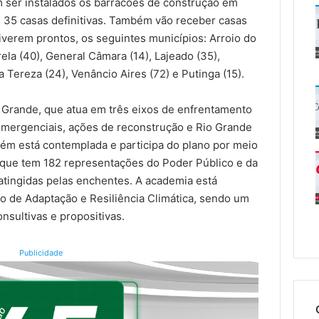
m ser instalados os barracões de construção em
 35 casas definitivas. Também vão receber casas
tiverem prontos, os seguintes municípios: Arroio do
rela (40), General Câmara (14), Lajeado (35),
 Tereza (24), Venâncio Aires (72) e Putinga (15).
 Grande, que atua em três eixos de enfrentamento
emergenciais, ações de reconstrução e Rio Grande
bém está contemplada e participa do plano por meio
 que tem 182 representações do Poder Público e da
 atingidas pelas enchentes. A academia está
co de Adaptação e Resiliência Climática, sendo um
nsultivas e propositivas.
Publicidade