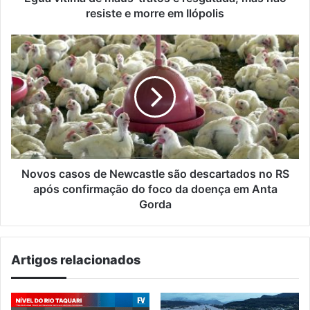
e
resiste e morre em Ilópolis
morre
em
Novos
Ilópolis
casos
de
Newcastle
são
descartados
no
RS
após
confirmação
Novos casos de Newcastle são descartados no RS
do
após confirmação do foco da doença em Anta
foco
Gorda
da
doença
em
Artigos relacionados
Anta
Gorda