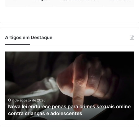
Artigos em Destaque
Nova
Co
lei
os
endurece
ho
penas
da
para
tr
crimes
de
sexuais
ba
online
en
7 de agosto de 2026
Nova lei endurece penas para crimes sexuais online
contra
En
contra crianças e adolescentes
crianças
e
e
M
adolescentes