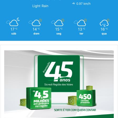
0.97 km/h
Light Rain
17
14
15
13
16
℃
℃
℃
℃
℃
sáb
dom
seg
ter
qua