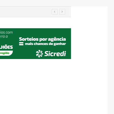
Importação de veículos chineses mais que dobra e já supera metade das compras externas do Brasil