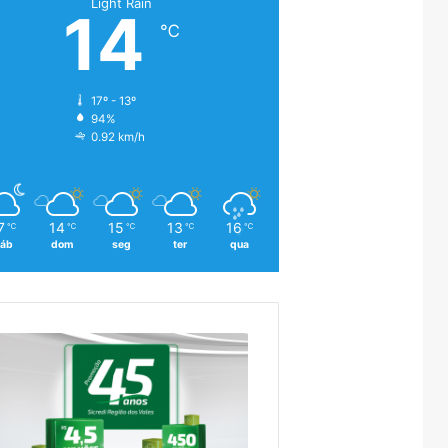
Light Rain
14
℃
17º - 13º
94%
0.92 km/h
7
14
15
13
16
℃
℃
℃
℃
℃
áb
dom
seg
ter
qua