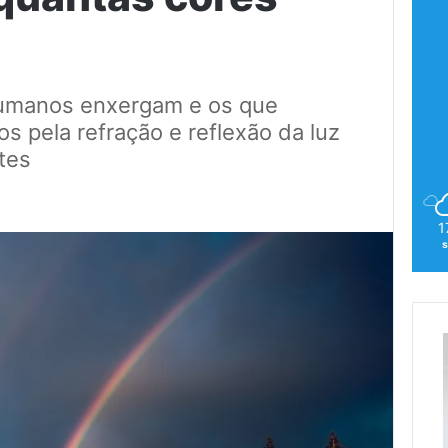
humanos enxergam e os que
s pela refração e reflexão da luz
tes
1
s