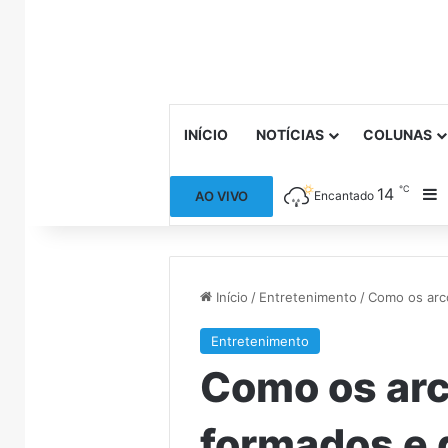
INÍCIO
NOTÍCIAS
COLUNAS
℃
14
B
AO VIVO
Encantado
Início
/
Entretenimento
/
Como os arco
Entretenimento
Como os arc
formados e 