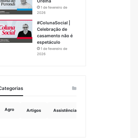
Orelha
1 de fevereiro de
2026
#ColunaSocial |
Celebração de
casamento não é
espetáculo
1 de fevereiro de
2026
Categorias
Agro
Artigos
Assistência Social
Boulevard
B