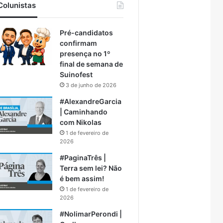
Colunistas
Pré-candidatos
confirmam
presença no 1º
final de semana de
Suinofest
3 de junho de 2026
#AlexandreGarcia
| Caminhando
com Nikolas
1 de fevereiro de
2026
#PaginaTrês |
Terra sem lei? Não
é bem assim!
1 de fevereiro de
2026
#NolimarPerondi |