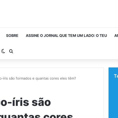
SOBRE
ASSINE O JORNAL QUE TEM UM LADO: O TEU
A
arra Lateral
Switch skin
Procurar por
T
-íris são formados e quantas cores eles têm?
o-íris são
quantas cores