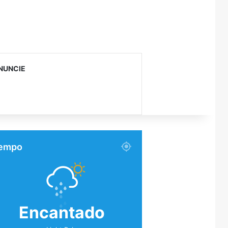
NUNCIE
empo
Encantado