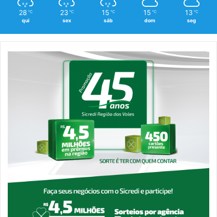
28
23
15
15
13
℃
℃
℃
℃
℃
qui
sex
sáb
dom
seg