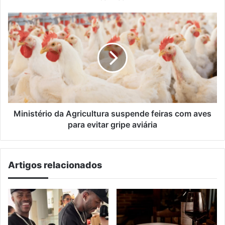
Ministério
da
Agricultura
suspende
feiras
com
aves
para
evitar
gripe
Ministério da Agricultura suspende feiras com aves
aviária
para evitar gripe aviária
Artigos relacionados