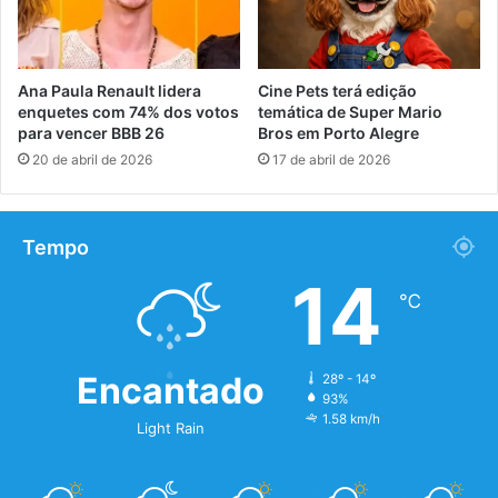
Ana Paula Renault lidera
Cine Pets terá edição
enquetes com 74% dos votos
temática de Super Mario
para vencer BBB 26
Bros em Porto Alegre
20 de abril de 2026
17 de abril de 2026
Tempo
14
℃
Encantado
28º - 14º
93%
1.58 km/h
Light Rain