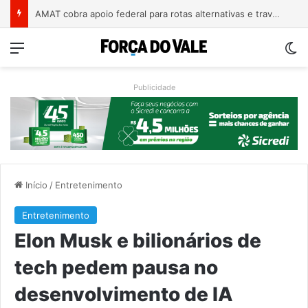
A arte de projetar o dom de cuidar
Menu
Sw
Publicidade
Início
/
Entretenimento
Entretenimento
Elon Musk e bilionários de
tech pedem pausa no
desenvolvimento de IA