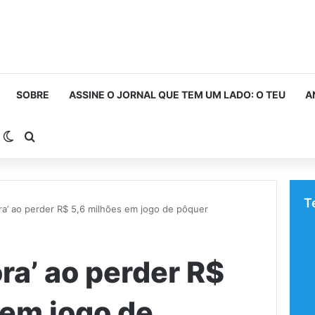
SOBRE
ASSINE O JORNAL QUE TEM UM LADO: O TEU
A
arra Lateral
Switch skin
Procurar por
T
a’ ao perder R$ 5,6 milhões em jogo de pôquer
ra’ ao perder R$
 em jogo de