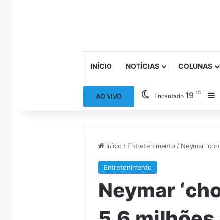
INÍCIO
NOTÍCIAS
COLUNAS
℃
19
B
AO VIVO
Encantado
Início
/
Entretenimento
/
Neymar ‘chor
Entretenimento
Neymar ‘cho
5,6 milhões