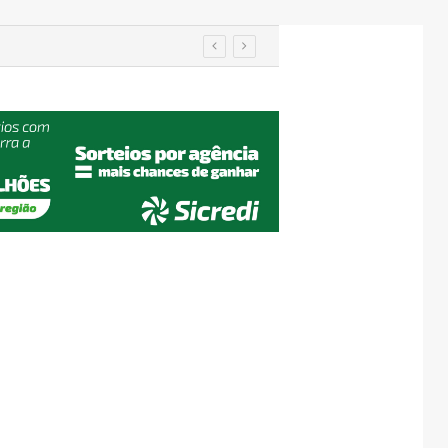
IA de reconhecimento facial localiza pessoa desaparecida há 15 anos; sistema atinge precisão de até 99%