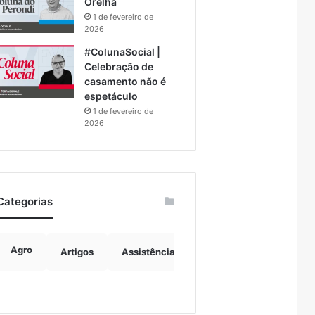
Orelha
1 de fevereiro de
2026
#ColunaSocial |
Celebração de
casamento não é
espetáculo
1 de fevereiro de
2026
Categorias
Agro
Artigos
Assistência Social
Boulevard
B