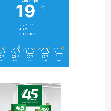
Céu Limpo
19
℃
26º - 17º
98%
1.58 km/h
6
23
20
15
14
℃
℃
℃
℃
℃
qui
sex
sáb
dom
seg