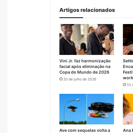
Artigos relacionados
Canil
AMAT
clandestino
cobra
é
apoio
fechado
federal
26
Vini Jr. faz harmonização
Setti
e
para
rojeto de
5 de ag
facial após eliminação na
Enca
19
rotas
 da ponte
AMAT 
Copa do Mundo de 2026
Festi
5 de agosto de 2026
cães
alternativa
tado e Muçum
Canil clandestino é
para r
work
20 de julho de 2026
são
e
a contratação
fechado e 19 cães são
trave
10 
resgatados
travessia
resgatados em Canoas
Encan
em
entre
Canoas
Muçum
e
Encantado
Ave com sequelas volta a
Ana 