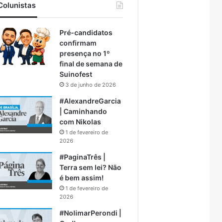
Colunistas
Pré-candidatos
confirmam
presença no 1º
final de semana de
Suinofest
3 de junho de 2026
#AlexandreGarcia
| Caminhando
com Nikolas
1 de fevereiro de
2026
#PaginaTrês |
Terra sem lei? Não
é bem assim!
1 de fevereiro de
2026
#NolimarPerondi |