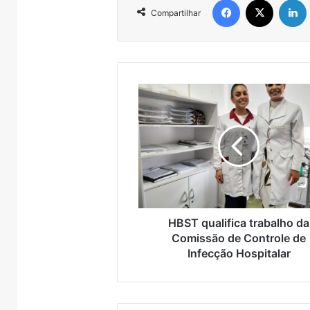
Compartilhar
HBST
qualifica
trabalho
da
Comissão
de
Controle
de
Infecção
Hospitalar
HBST qualifica trabalho da
Comissão de Controle de
Infecção Hospitalar