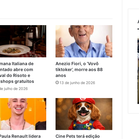
A
arte
de
projetar
mana Italiana de
Anezio Fiori, o ‘Vovô
o
F
osto de 2026
ntado abre com
tiktoker’, morre aos 88
dom
cobra apoio federal
val do Risoto e
anos
s
de
otas alternativas e
shops gratuitos
13 de junho de 2026
5 de agosto de 2026
cuidar
ssia entre Muçum e
A arte de projetar o dom
de julho de 2026
tado
de cuidar
Paula Renault lidera
Cine Pets terá edição