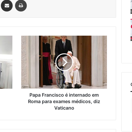
Papa
Francisco
é
internado
em
Roma
para
exames
médicos,
diz
Papa Francisco é internado em
Vaticano
Roma para exames médicos, diz
Vaticano