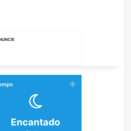
NUNCIE
empo
Encantado