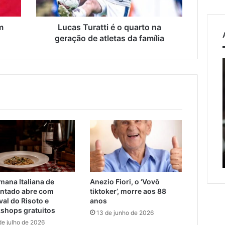
de
atletas
da
m
Lucas Turatti é o quarto na
família
geração de atletas da família
o
Estrada
entre
l
Roca
Sales
osto de 2026
e
ação de veículos
Muçum
es mais que dobra e
7 de agosto de 2026
é
era metade das
Estrada entre Roca Sales e
liberada
o
as externas do
Muçum é liberada após
após
serviços de manutenção
serviços
c
de
manutenção
mana Italiana de
Anezio Fiori, o ‘Vovô
ntado abre com
tiktoker’, morre aos 88
val do Risoto e
anos
shops gratuitos
13 de junho de 2026
de julho de 2026