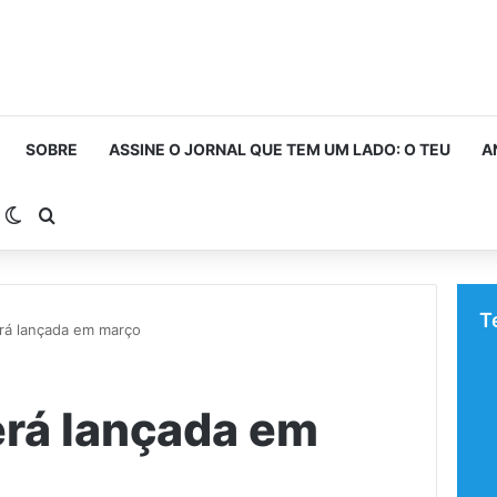
SOBRE
ASSINE O JORNAL QUE TEM UM LADO: O TEU
A
arra Lateral
Switch skin
Procurar por
T
erá lançada em março
erá lançada em