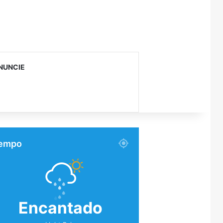
NUNCIE
empo
Encantado