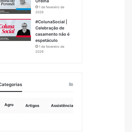
Orelha
1 de fevereiro de
2026
#ColunaSocial |
Celebração de
casamento não é
espetáculo
1 de fevereiro de
2026
Categorias
Agro
Artigos
Assistência Social
Boulevard
B