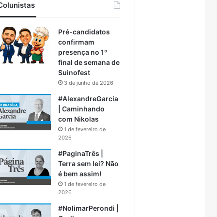
Colunistas
Pré-candidatos
confirmam
presença no 1º
final de semana de
Suinofest
3 de junho de 2026
#AlexandreGarcia
| Caminhando
com Nikolas
1 de fevereiro de
2026
#PaginaTrês |
Terra sem lei? Não
é bem assim!
1 de fevereiro de
2026
#NolimarPerondi |