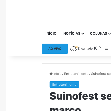
INÍCIO
NOTÍCIAS
COLUNAS
℃
10
B
AO VIVO
Encantado
Início
/
Entretenimento
/
Suinofest s
Entretenimento
Suinofest s
março