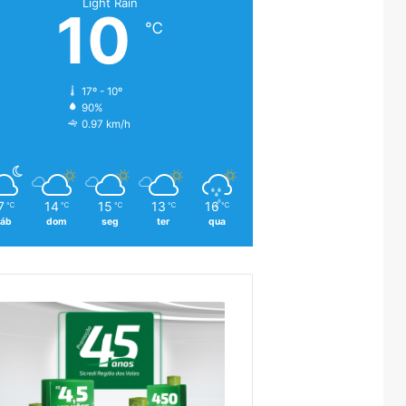
Light Rain
10
℃
17º - 10º
90%
0.97 km/h
7
14
15
13
16
℃
℃
℃
℃
℃
áb
dom
seg
ter
qua