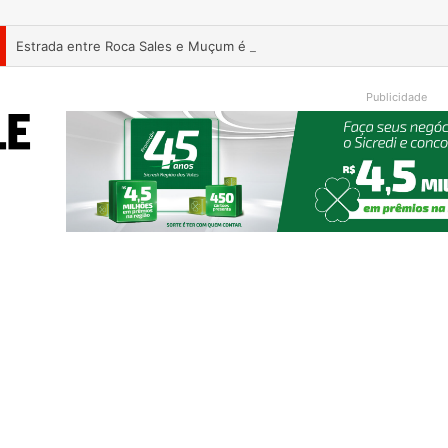
Estrada entre Roca Sales e Muçum é liberada após serviços de man
Publicidade