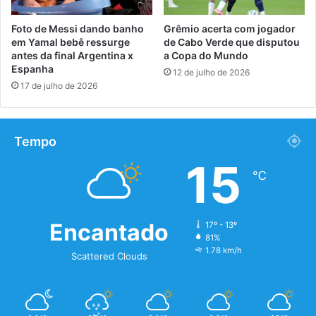
Foto de Messi dando banho
Grêmio acerta com jogador
em Yamal bebê ressurge
de Cabo Verde que disputou
antes da final Argentina x
a Copa do Mundo
Espanha
12 de julho de 2026
17 de julho de 2026
Tempo
15
℃
Encantado
17º - 13º
81%
1.78 km/h
Scattered Clouds