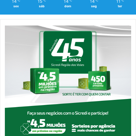
14
15
14
14
11
℃
℃
℃
℃
℃
sex
sáb
dom
seg
ter