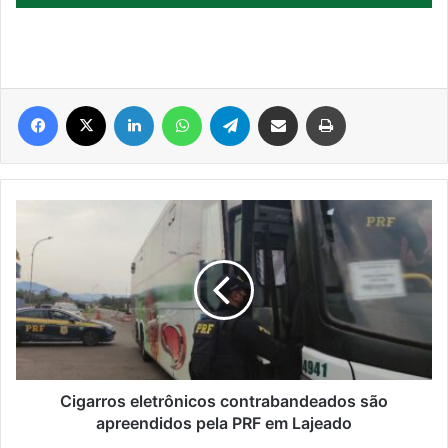
Facebook
X
Linkedin
WhatsApp
Telegram
Compartilhar via e-mail
Imprimir
Cigarros
eletrônicos
contrabandeados
são
apreendidos
pela
PRF
em
Lajeado
Cigarros eletrônicos contrabandeados são
apreendidos pela PRF em Lajeado