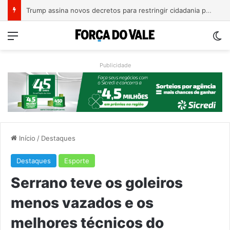
A Balsa Vicentina do Rio Guaporé
Menu
Sw
Publicidade
Início
/
Destaques
Destaques
Esporte
Serrano teve os goleiros
menos vazados e os
melhores técnicos do