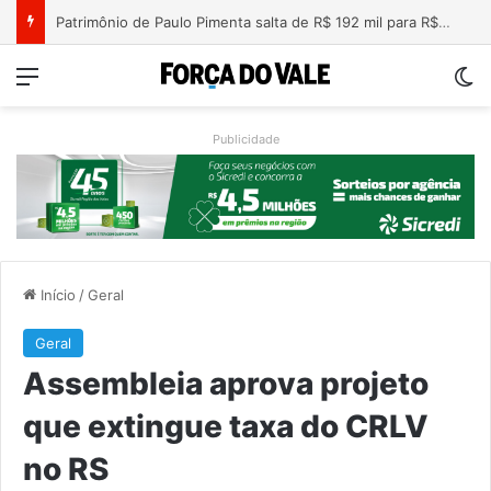
Nova lei endurece penas para crimes sexuais online contra crianças e adolescentes
Menu
Sw
Publicidade
Início
/
Geral
Geral
Assembleia aprova projeto
que extingue taxa do CRLV
no RS