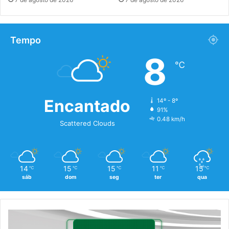
Tempo
8
℃
Encantado
14º - 8º
91%
0.48 km/h
Scattered Clouds
14
15
15
11
15
℃
℃
℃
℃
℃
sáb
dom
seg
ter
qua