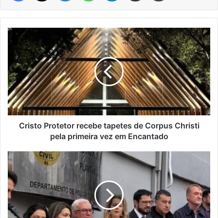
Cristo
Protetor
recebe
tapetes
de
Corpus
Christi
pela
primeira
vez
Cristo Protetor recebe tapetes de Corpus Christi
em
pela primeira vez em Encantado
Encantado
Polícia
Civil
inaugura
nova
delegacia
e
Sala