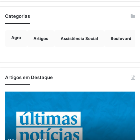
Categorias
Agro
Artigos
Assistência Social
Boulevard
Artigos em Destaque
Grave
Pr
acidente
re
entre
se
caminhões
na
é
da
registrado
De
no
Civ