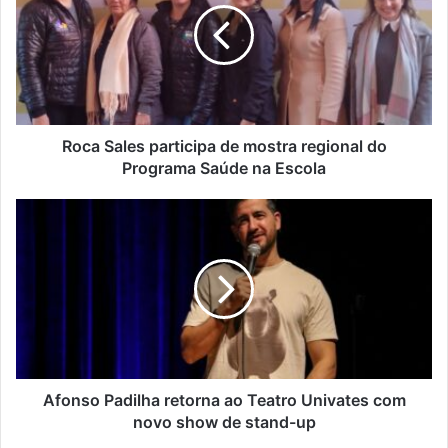
de
mostra
regional
do
Programa
Saúde
na
Roca Sales participa de mostra regional do
Escola
Programa Saúde na Escola
Afonso
Padilha
retorna
ao
Teatro
Univates
com
novo
show
de
Afonso Padilha retorna ao Teatro Univates com
stand-
novo show de stand-up
up