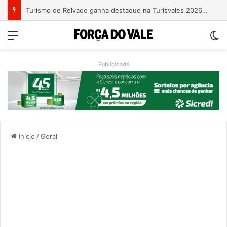
Turismo de Relvado ganha destaque na Turisvales 2026 com apresentação do Caminho da Fé e Devoção
Menu
Sw
Publicidade
Início
/
Geral