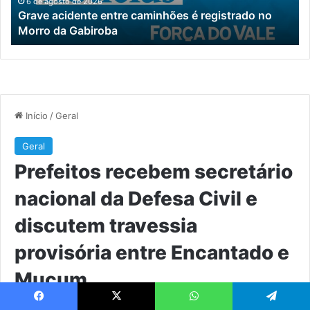
Morro
e
6 de agosto de 2026
Grave acidente entre caminhões é registrado no
da
di
Morro da Gabiroba
Gabiroba
tr
pr
en
En
e
M
Facebook
X
WhatsApp
Telegram