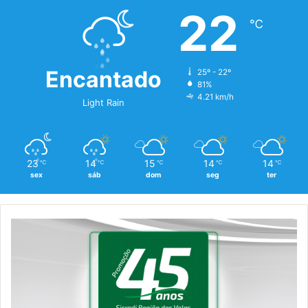
22
℃
Encantado
25º - 22º
81%
4.21 km/h
Light Rain
23
14
15
14
14
℃
℃
℃
℃
℃
sex
sáb
dom
seg
ter