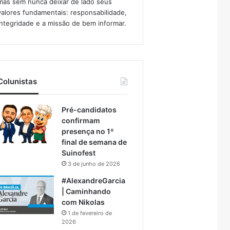
mas sem nunca deixar de lado seus
valores fundamentais: responsabilidade,
integridade e a missão de bem informar.​
Colunistas
Pré-candidatos
confirmam
presença no 1º
final de semana de
Suinofest
3 de junho de 2026
#AlexandreGarcia
| Caminhando
com Nikolas
1 de fevereiro de
2026