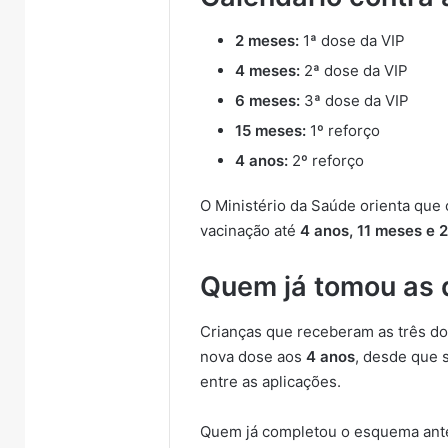
2 meses:
1ª dose da VIP
4 meses:
2ª dose da VIP
6 meses:
3ª dose da VIP
15 meses:
1º reforço
4 anos:
2º reforço
O Ministério da Saúde orienta que
vacinação até
4 anos, 11 meses e 
Quem já tomou as 
Crianças que receberam as três dos
nova dose aos
4 anos
, desde que 
entre as aplicações.
Quem já completou o esquema ante