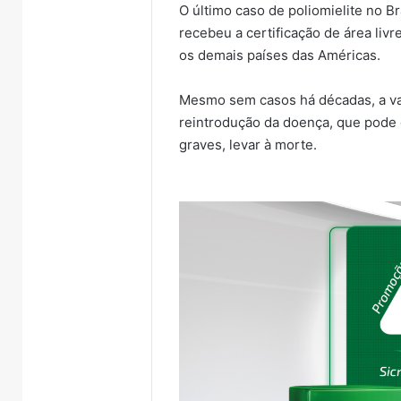
O último caso de poliomielite no Br
recebeu a certificação de área livr
os demais países das Américas.
Mesmo sem casos há décadas, a vac
reintrodução da doença, que pode 
graves, levar à morte.
Prefeitos
Justiça
recebem
condena
secretário
ex-
nacional
vereador
6 de agosto de 2026
6 de ag
da
Pegari
Prefeitos recebem
Justiç
Defesa
a
secretário nacional da
veread
Civil
mais
Defesa Civil e discutem
quatro
26
e
de
lento atinge
travessia provisória entre
por de
discutem
quatro