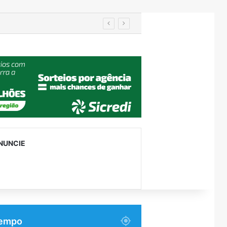
em Encantado
NUNCIE
empo