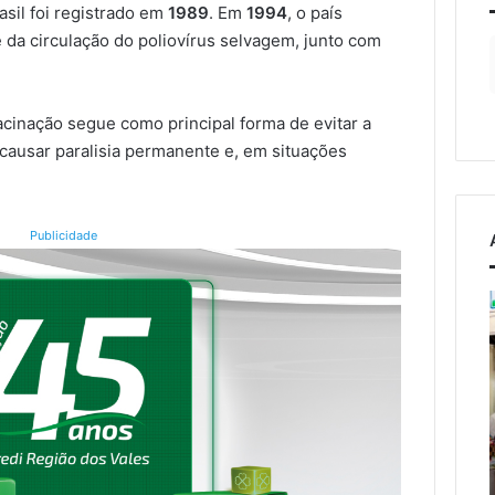
asil foi registrado em
1989
. Em
1994
, o país
e da circulação do poliovírus selvagem, junto com
inação segue como principal forma de evitar a
causar paralisia permanente e, em situações
Publicidade
Campeonato
Municipal
de
Bochas
osto de 2026
começa
a condena ex-
neste
or Pegari a mais de
6 de agosto de 2026
fim
T
 anos de reclusão
Campeonato Municipal de
de
claração
Bochas começa neste fim
semana