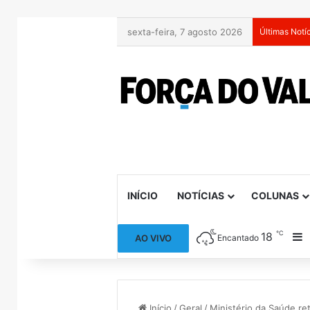
sexta-feira, 7 agosto 2026
Últimas Notí
INÍCIO
NOTÍCIAS
COLUNAS
℃
18
B
AO VIVO
Encantado
Início
/
Geral
/
Ministério da Saúde re