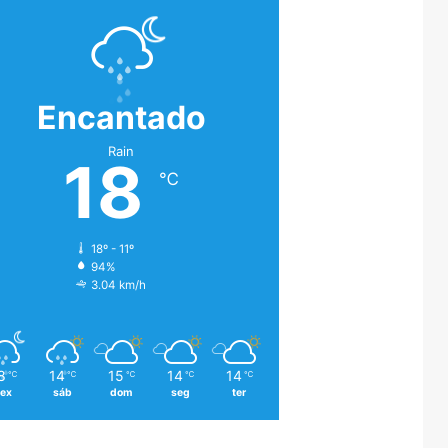
Encantado
Rain
18
℃
18º - 11º
94%
3.04 km/h
8
14
15
14
14
℃
℃
℃
℃
℃
sex
sáb
dom
seg
ter