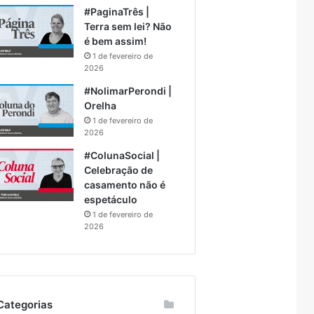
#PaginaTrês |
Terra sem lei? Não
é bem assim!
1 de fevereiro de
2026
#NolimarPerondi |
Orelha
1 de fevereiro de
2026
#ColunaSocial |
Celebração de
casamento não é
espetáculo
1 de fevereiro de
2026
Categorias