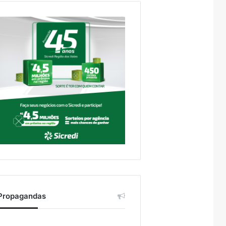
Propagandas