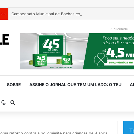
cias
Campeonato Municipal de Bochas começa neste fim de semana 
Publicidade
SOBRE
ASSINE O JORNAL QUE TEM UM LADO: O TEU
A
arra Lateral
Switch skin
Procurar por
T
toma reforço contra a poliomielite para crianças de 4 anos