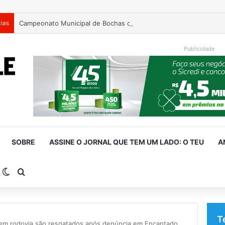
cias
Campeonato Municipal de Bochas começa neste fim de semana 
Publicidade
SOBRE
ASSINE O JORNAL QUE TEM UM LADO: O TEU
A
arra Lateral
Switch skin
Procurar por
T
em rodovia são resgatados após denúncia em Encantado