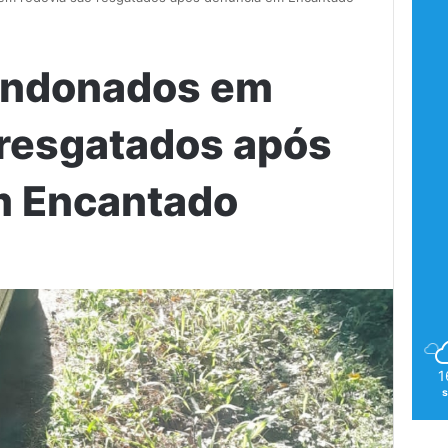
bandonados em
 resgatados após
m Encantado
1