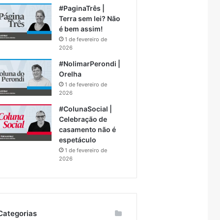
#PaginaTrês |
Terra sem lei? Não
é bem assim!
1 de fevereiro de
2026
#NolimarPerondi |
Orelha
1 de fevereiro de
2026
#ColunaSocial |
Celebração de
casamento não é
espetáculo
1 de fevereiro de
2026
Categorias