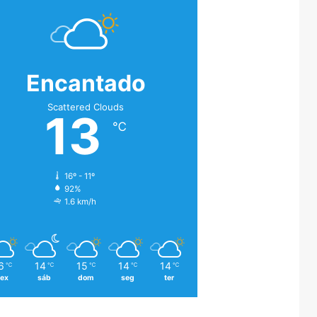
Encantado
Scattered Clouds
13
℃
16º - 11º
92%
1.6 km/h
6
14
15
14
14
℃
℃
℃
℃
℃
sex
sáb
dom
seg
ter