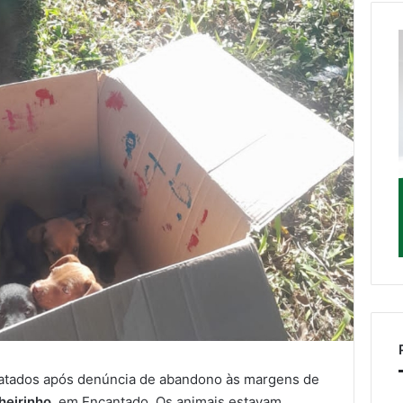
sgatados após denúncia de abandono às margens de
heirinho
, em Encantado. Os animais estavam