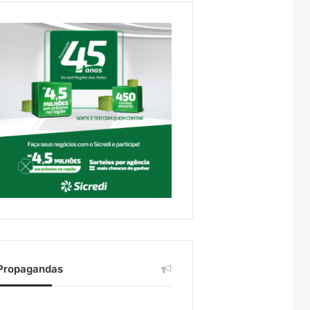
Propagandas