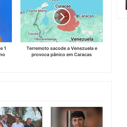
erada racista
de semana em Encantado
em
a
Encantado
Venezuela
e
provoca
o
pânico
da
em
Caracas
e 1
Terremoto sacode a Venezuela e
eno
provoca pânico em Caracas