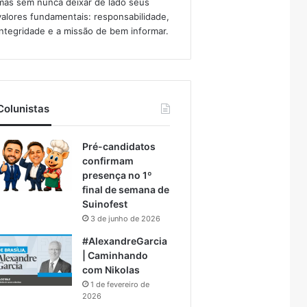
mas sem nunca deixar de lado seus
valores fundamentais: responsabilidade,
integridade e a missão de bem informar.​
Colunistas
Pré-candidatos
confirmam
presença no 1º
final de semana de
Suinofest
3 de junho de 2026
#AlexandreGarcia
| Caminhando
com Nikolas
1 de fevereiro de
2026