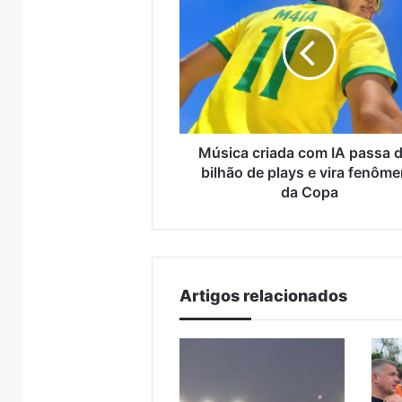
Encantado e Muçum
consid
travessia
anos
com
provisória
de
IA
entre
reclusão
passa
Encantado
por
de
e
declaraçã
1
Muçum
considera
bilhão
racista
de
plays
Música criada com IA passa d
e
bilhão de plays e vira fenôm
vira
da Copa
fenômeno
da
Copa
Artigos relacionados