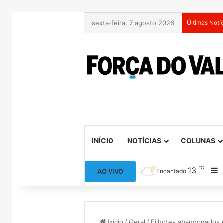
sexta-feira, 7 agosto 2026
Últimas Notí
INÍCIO
NOTÍCIAS
COLUNAS
℃
13
B
AO VIVO
Encantado
Início
/
Geral
/
Filhotes abandonados 