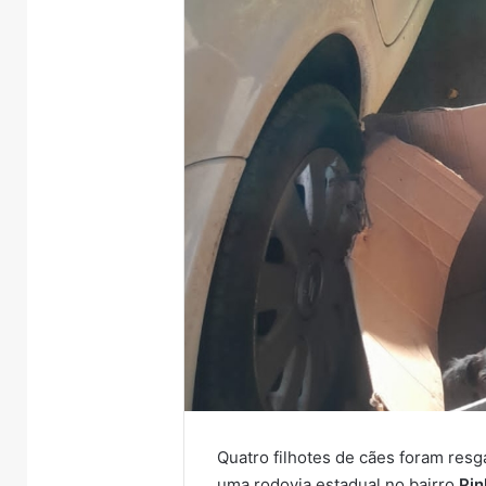
Quatro filhotes de cães foram re
uma rodovia estadual no bairro
Pin