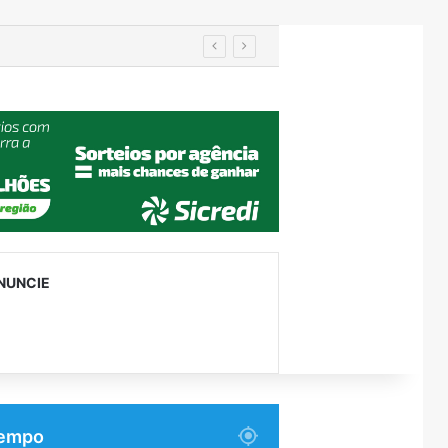
em Encantado
NUNCIE
empo