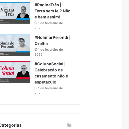
#PaginaTrês |
Terra sem lei? Não
é bem assim!
1 de fevereiro de
2026
#NolimarPerondi |
Orelha
1 de fevereiro de
2026
#ColunaSocial |
Celebração de
casamento não é
espetáculo
1 de fevereiro de
2026
Categorias