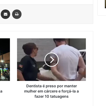
de cuidar
sába
sábado
Linkedin
Compartilhar via e-mail
Imprimir
Dentista
é
preso
por
manter
mulher
em
cárcere
e
forçá-
Dentista é preso por manter
la
ia
mulher em cárcere e forçá-la a
a
fazer 10 tatuagens
fazer
10