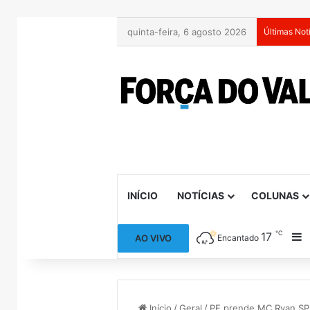
quinta-feira, 6 agosto 2026
Últimas Not
INÍCIO
NOTÍCIAS
COLUNAS
℃
17
B
AO VIVO
Encantado
Início
/
Geral
/
PF prende MC Ryan SP 