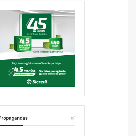
Propagandas