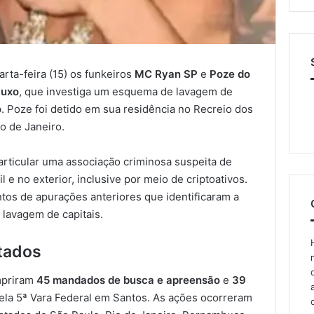
arta-feira (15) os funkeiros
MC Ryan SP
e
Poze do
luxo
, que investiga um esquema de lavagem de
o
. Poze foi detido em sua residência no Recreio dos
o de Janeiro.
rticular uma associação criminosa suspeita de
l e no exterior, inclusive por meio de criptoativos.
os de apurações anteriores que identificaram a
lavagem de capitais.
tados
priram
45 mandados de busca e apreensão
e
39
ela 5ª Vara Federal em Santos. As ações ocorreram