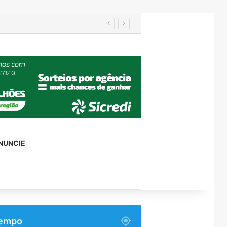
IA de reconhecimento facial localiza pessoa desaparecida há 15 anos; sistema atinge precisão de até 99%
NUNCIE
empo