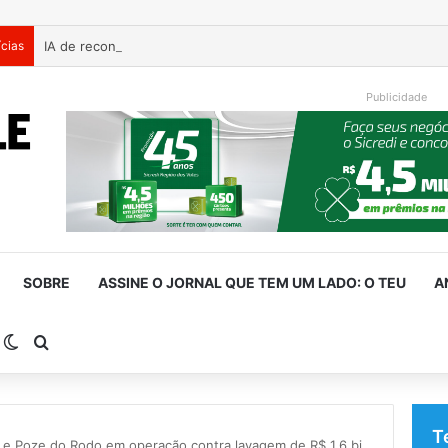
ícias
Publicidade
SOBRE
ASSINE O JORNAL QUE TEM UM LADO: O TEU
A
arra Lateral
Switch skin
Procurar por
T
e Poze do Rodo em operação contra lavagem de R$ 1,6 bi