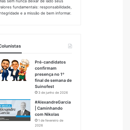
mas sem nunca deixar de lado seus
valores fundamentais: responsabilidade,
integridade e a missão de bem informar.​
Colunistas
Pré-candidatos
confirmam
presença no 1º
final de semana de
Suinofest
3 de junho de 2026
#AlexandreGarcia
| Caminhando
com Nikolas
1 de fevereiro de
2026