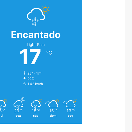
Encantado
Light Rain
17
℃
28º - 17º
92%
1.42 km/h
8
23
15
15
13
℃
℃
℃
℃
℃
qui
sex
sáb
dom
seg