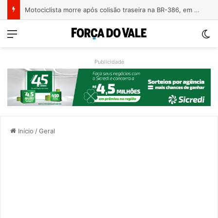
Motociclista morre após colisão traseira na BR-386, em Triunfo
Menu
Sw
Publicidade
Início
/
Geral