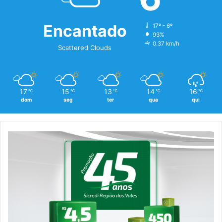
Encantado
17º - 6º
93%
0.37 km/h
Scattered Clouds
17
15
13
14
16
℃
℃
℃
℃
℃
dom
seg
ter
qua
qui