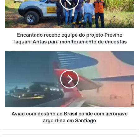
projeto
Previne
Taquari-
Antas
para
monitoramento
Encantado recebe equipe do projeto Previne
de
Taquari-Antas para monitoramento de encostas
encostas
Avião
com
destino
ao
Brasil
colide
com
aeronave
argentina
em
Avião com destino ao Brasil colide com aeronave
Santiago
argentina em Santiago