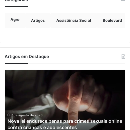
Agro
Artigos
Assistência Social
Boulevard
Artigos em Destaque
Nova
Co
lei
os
endurece
ho
penas
da
para
tr
crimes
de
sexuais
ba
online
en
7 de agosto de 2026
Nova lei endurece penas para crimes sexuais online
contra
En
contra crianças e adolescentes
crianças
e