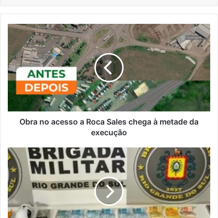
Obra
no
acesso
a
Roca
Sales
chega
à
metade
da
Obra no acesso a Roca Sales chega à metade da
execução
execução
Casal
é
preso
por
tráfico
de
drogas