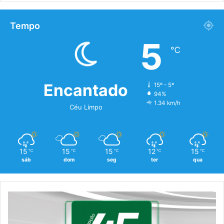
Tempo
5
℃
Encantado
15º - 5º
94%
1.34 km/h
Céu Limpo
15
15
15
12
15
℃
℃
℃
℃
℃
sáb
dom
seg
ter
qua