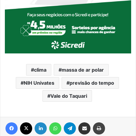
clima
massa de ar polar
NIH Univates
previsão do tempo
Vale do Taquari
Facebook
X
Linkedin
WhatsApp
Telegram
Compartilhar via e-mail
Imprimir