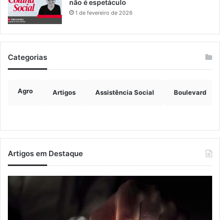
não é espetáculo
1 de fevereiro de 2026
Categorias
Agro
Artigos
Assistência Social
Boulevard
Artigos em Destaque
Nova
Co
lei
os
endurece
ho
penas
da