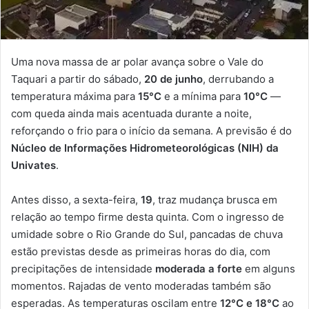
Uma nova massa de ar polar avança sobre o Vale do
Taquari a partir do sábado,
20 de junho
, derrubando a
temperatura máxima para
15°C
e a mínima para
10°C
—
com queda ainda mais acentuada durante a noite,
reforçando o frio para o início da semana. A previsão é do
Núcleo de Informações Hidrometeorológicas (NIH) da
Univates
.
Antes disso, a sexta-feira,
19
, traz mudança brusca em
relação ao tempo firme desta quinta. Com o ingresso de
umidade sobre o Rio Grande do Sul, pancadas de chuva
estão previstas desde as primeiras horas do dia, com
precipitações de intensidade
moderada a forte
em alguns
momentos. Rajadas de vento moderadas também são
esperadas. As temperaturas oscilam entre
12°C e 18°C
ao