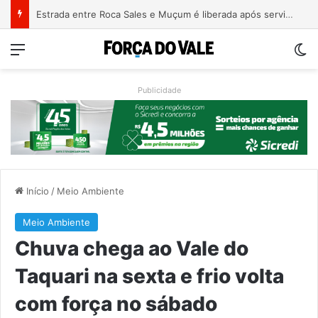
Estrada entre Roca Sales e Muçum é liberada após serviços de manutenção
Menu
Sw
Publicidade
Início
/
Meio Ambiente
Meio Ambiente
Chuva chega ao Vale do
Taquari na sexta e frio volta
com força no sábado