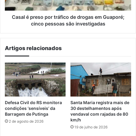
em
Guaporé;
cinco
Casal é preso por tráfico de drogas em Guaporé;
pessoas
cinco pessoas são investigadas
são
investigadas
Artigos relacionados
Defesa Civil do RS monitora
Santa Maria registra mais de
condições ‘sensíveis’ da
30 destelhamentos após
Barragem de Putinga
vendaval com rajadas de 80
km/h
2 de agosto de 2026
19 de julho de 2026