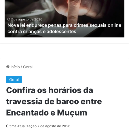
para
tr
crimes
de
sexuais
ba
online
en
7 de agosto de 2026
Nova lei endurece penas para crimes sexuais online
contra
En
contra crianças e adolescentes
crianças
e
e
M
adolescentes