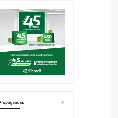
Propagandas