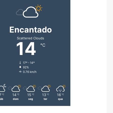
Encantado
Scattered Clouds
14
℃
17º - 14º
92%
0.76 km/h
7
14
15
13
16
℃
℃
℃
℃
℃
áb
dom
seg
ter
qua