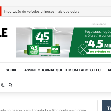
Publicidade
SOBRE
ASSINE O JORNAL QUE TEM UM LADO: O TEU
A
arra Lateral
Switch skin
Procurar por
T
cada no pescoço em Encantado e filho confessa o crime