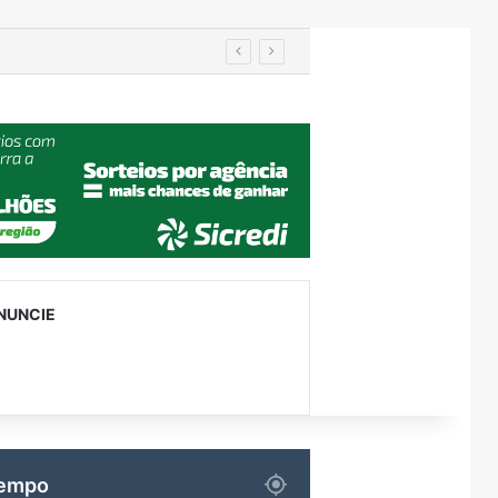
Importação de veículos chineses mais que dobra e já supera metade das compras externas do Brasil
NUNCIE
empo