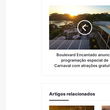
adole
crianças
Boulevard
e
Encantado
adolescen
anuncia
programação
especial
de
Carnaval
com
atrações
gratuitas
Boulevard Encantado anunc
programação especial de
Carnaval com atrações gratui
Artigos relacionados