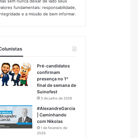
mas sem nunca deixar de lado seus
valores fundamentais: responsabilidade,
integridade e a missão de bem informar.​
Colunistas
Pré-candidatos
confirmam
presença no 1º
final de semana de
Suinofest
3 de junho de 2026
#AlexandreGarcia
| Caminhando
com Nikolas
1 de fevereiro de
2026