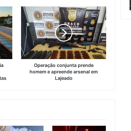
scentes
Encantado e Muçum
e
Operação
Muçum
conjunta
tes
prende
homem
e
apreende
arsenal
em
Lajeado
ia
Operação conjunta prende
homem e apreende arsenal em
tas
Lajeado