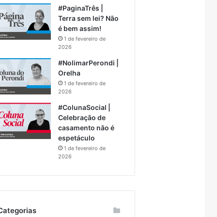
#PaginaTrês |
Terra sem lei? Não
é bem assim!
1 de fevereiro de
2026
#NolimarPerondi |
Orelha
1 de fevereiro de
2026
#ColunaSocial |
Celebração de
casamento não é
espetáculo
1 de fevereiro de
2026
Categorias