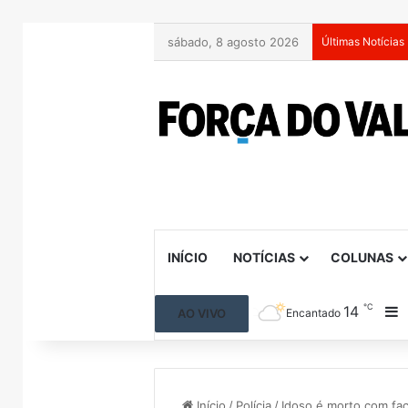
sábado, 8 agosto 2026
Últimas Notícias
INÍCIO
NOTÍCIAS
COLUNAS
℃
14
B
AO VIVO
Encantado
Início
/
Polícia
/
Idoso é morto com fa