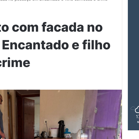
to com facada no
Encantado e filho
crime
1
s