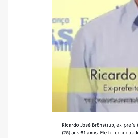
Ricardo José Brönstrup
, ex-prefe
(
25
) aos
61 anos
. Ele foi encontr