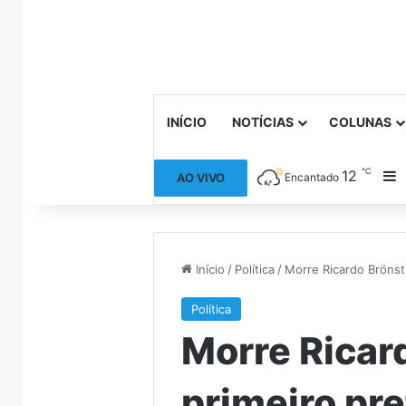
INÍCIO
NOTÍCIAS
COLUNAS
℃
12
B
AO VIVO
Encantado
Início
/
Política
/
Morre Ricardo Brönstr
Política
Morre Ricar
primeiro pre