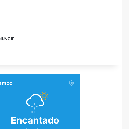
NUNCIE
empo
Encantado