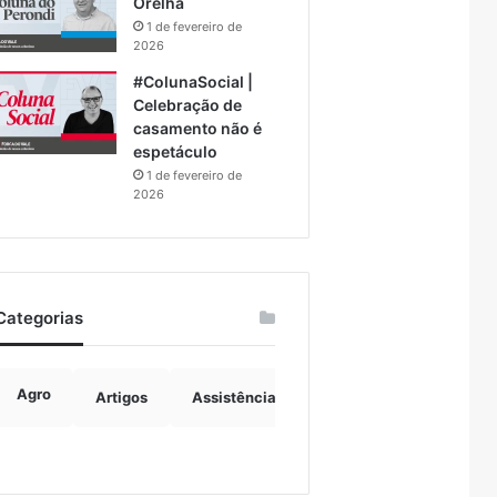
Orelha
1 de fevereiro de
2026
#ColunaSocial |
Celebração de
casamento não é
espetáculo
1 de fevereiro de
2026
Categorias
Agro
Artigos
Assistência Social
Boulevard
B