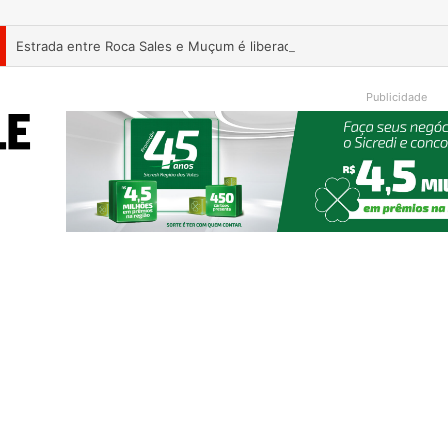
Estrada entre Roca Sales e Muçum é liberada após serviços de man
Publicidade