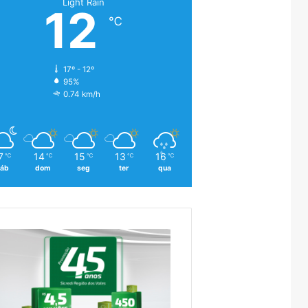
Light Rain
12
℃
17º - 12º
95%
0.74 km/h
7
14
15
13
16
℃
℃
℃
℃
℃
áb
dom
seg
ter
qua