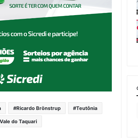
a
Ricardo Brönstrup
Teutônia
Vale do Taquari