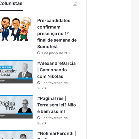
Colunistas
Pré-candidatos
confirmam
presença no 1º
final de semana de
Suinofest
3 de junho de 2026
#AlexandreGarcia
| Caminhando
com Nikolas
1 de fevereiro de
2026
#PaginaTrês |
Terra sem lei? Não
é bem assim!
1 de fevereiro de
2026
#NolimarPerondi |