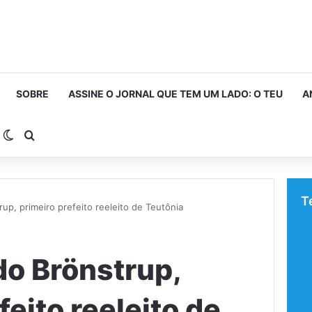
SOBRE
ASSINE O JORNAL QUE TEM UM LADO: O TEU
A
arra Lateral
Switch skin
Procurar por
T
up, primeiro prefeito reeleito de Teutônia
do Brönstrup,
feito reeleito de