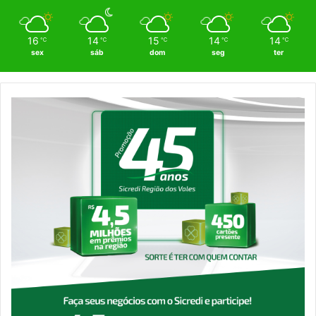
16
14
15
14
14
℃
℃
℃
℃
℃
sex
sáb
dom
seg
ter