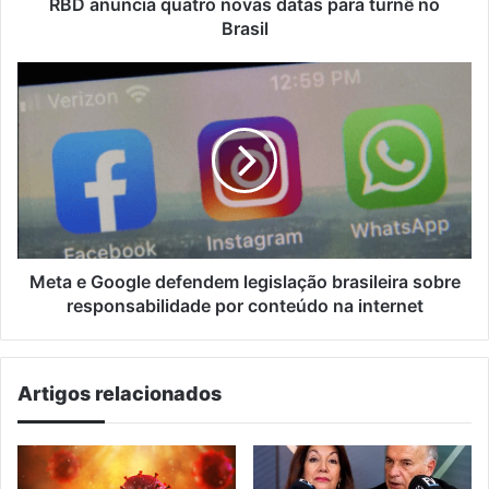
RBD anuncia quatro novas datas para turnê no
Brasil
Meta
e
Google
defendem
legislação
brasileira
sobre
responsabilidade
por
conteúdo
Meta e Google defendem legislação brasileira sobre
na
responsabilidade por conteúdo na internet
internet
Artigos relacionados