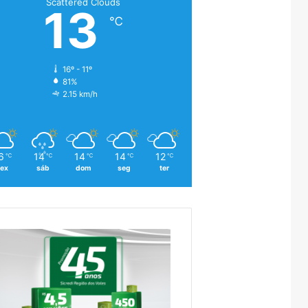
Scattered Clouds
13
℃
16º - 11º
81%
2.15 km/h
6
14
14
14
12
℃
℃
℃
℃
℃
sex
sáb
dom
seg
ter