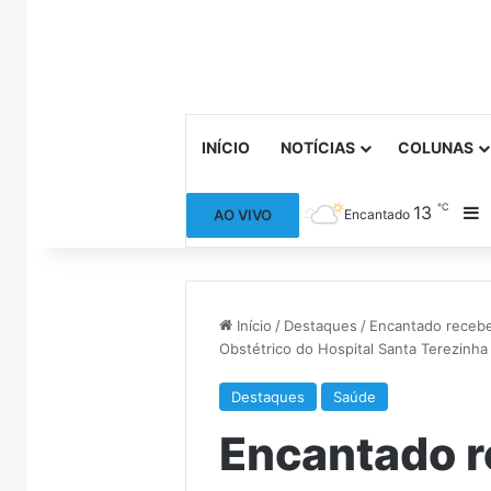
INÍCIO
NOTÍCIAS
COLUNAS
℃
13
B
AO VIVO
Encantado
Início
/
Destaques
/
Encantado recebe
Obstétrico do Hospital Santa Terezinha
Destaques
Saúde
Encantado r