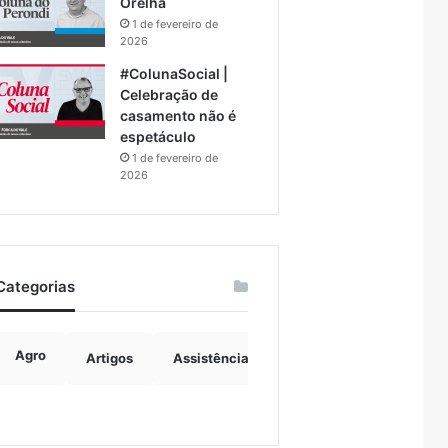
Orelha
1 de fevereiro de
2026
#ColunaSocial |
Celebração de
casamento não é
espetáculo
1 de fevereiro de
2026
Categorias
Agro
Artigos
Assistência Social
Boulevard
B