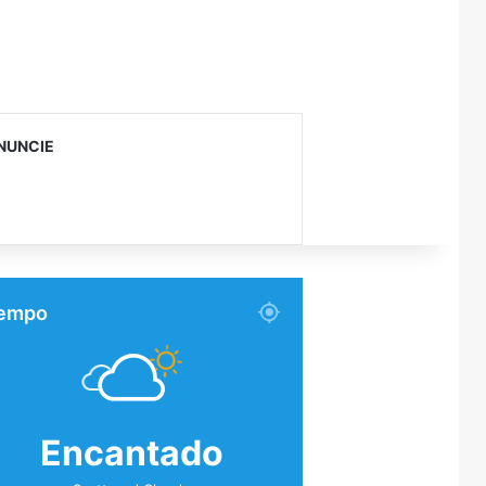
NUNCIE
empo
Encantado