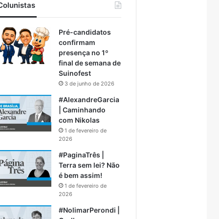
Colunistas
Pré-candidatos
confirmam
presença no 1º
final de semana de
Suinofest
3 de junho de 2026
#AlexandreGarcia
| Caminhando
com Nikolas
1 de fevereiro de
2026
#PaginaTrês |
Terra sem lei? Não
é bem assim!
1 de fevereiro de
2026
#NolimarPerondi |