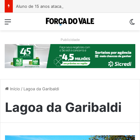
Aluno de 15 anos ataca professoras com facão em escola no Rio Grande do Sul
Menu
Sw
Publicidade
Início
/
Lagoa da Garibaldi
Lagoa da Garibaldi