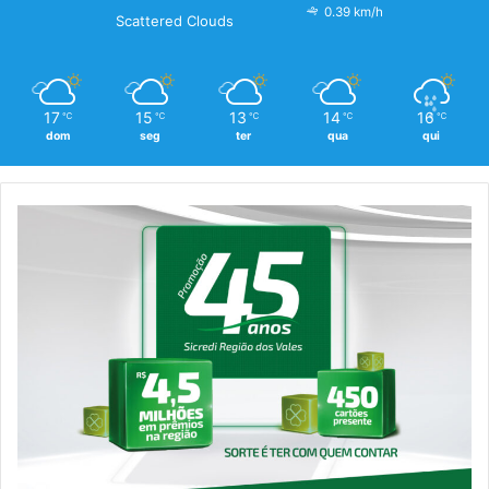
0.39 km/h
Scattered Clouds
17
15
13
14
16
℃
℃
℃
℃
℃
dom
seg
ter
qua
qui