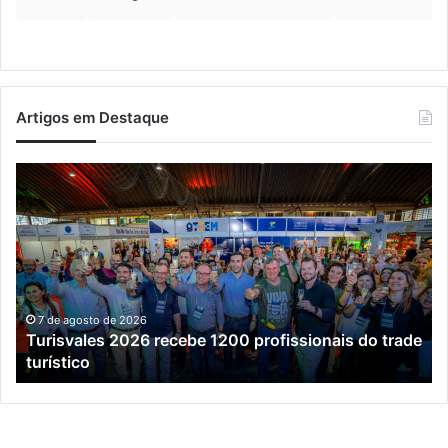
Artigos em Destaque
Turisvales
Im
2026
de
recebe
ve
1200
ch
profissionais
ma
do
qu
trade
do
turístico
e
7 de agosto de 2026
Turisvales 2026 recebe 1200 profissionais do trade
já
turístico
su
me
da
co
ex