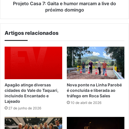
do
Projeto Casa 7: Gaita e humor marcam a live do
próximo
próximo domingo
domingo
Artigos relacionados
Apagão atinge diversas
Nova ponte na Linha Parobé
cidades do Vale do Taquari,
é concluída e liberada ao
incluindo Encantado e
tráfego em Roca Sales
Lajeado
10 de abril de 2026
27 de junho de 2026