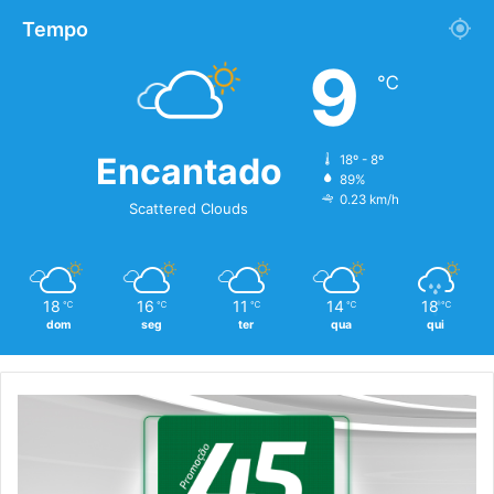
Tempo
9
℃
Encantado
18º - 8º
89%
0.23 km/h
Scattered Clouds
18
16
11
14
18
℃
℃
℃
℃
℃
dom
seg
ter
qua
qui