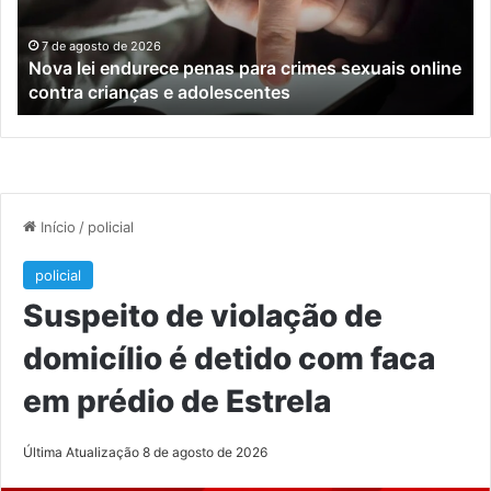
sexuais
ba
online
en
7 de agosto de 2026
Nova lei endurece penas para crimes sexuais online
contra
En
contra crianças e adolescentes
crianças
e
e
M
adolescentes