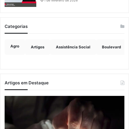
1 de fevereiro de 2026
Categorias
Agro
Artigos
Assistência Social
Boulevard
Artigos em Destaque
Nova
Co
lei
os
endurece
ho
penas
da
para
tr
crimes
de