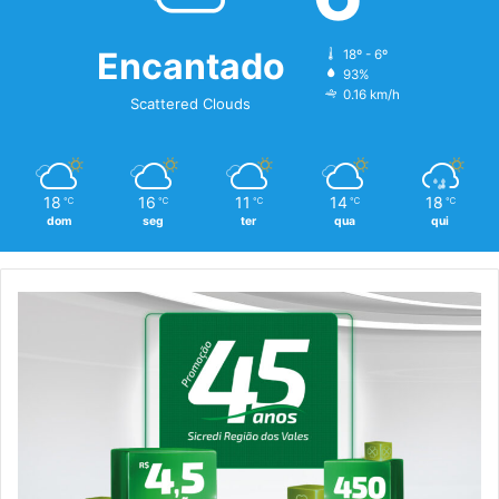
Encantado
18º - 6º
93%
0.16 km/h
Scattered Clouds
18
16
11
14
18
℃
℃
℃
℃
℃
dom
seg
ter
qua
qui