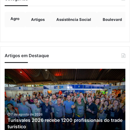
Agro
Artigos
Assistência Social
Boulevard
Artigos em Destaque
Turisvales
Im
2026
de
recebe
ve
1200
ch
profissionais
ma
do
qu
trade
do
turístico
e
7 de agosto de 2026
Turisvales 2026 recebe 1200 profissionais do trade
já
turístico
su