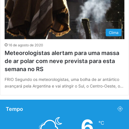
Clima
16 de agosto de 2020
Meteorologistas alertam para uma massa
de ar polar com neve prevista para esta
semana no RS
FRIO Segundo os meteorologistas, uma bolha de ar antártico
avançará pela Argentina e vai atingir o Sul, o Centro-Oeste, o…
Tempo
6
℃