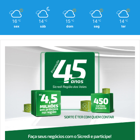
16
14
15
14
14
℃
℃
℃
℃
℃
sex
sáb
dom
seg
ter