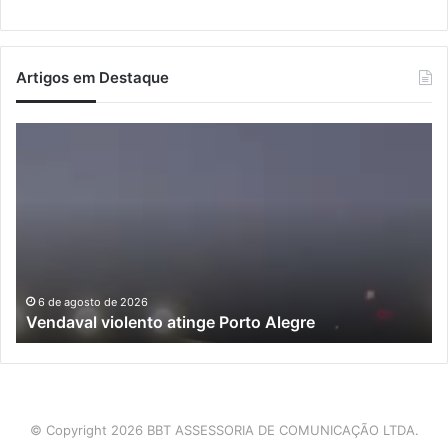
Artigos em Destaque
Vendaval
Pr
violento
re
atinge
se
Porto
na
Alegre
da
De
Civ
e
di
6 de agosto de 2026
Vendaval violento atinge Porto Alegre
tr
pr
en
En
e
M
© Copyright 2026 BBT ASSESSORIA DE COMUNICAÇÃO LTDA.