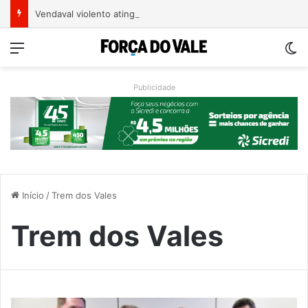
Vendaval violento atinge Porto Alegre
Menu
Sw
Publicidade
Início
/
Trem dos Vales
Trem dos Vales