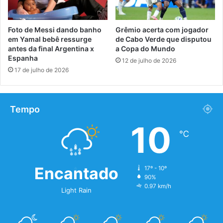
Foto de Messi dando banho
Grêmio acerta com jogador
em Yamal bebê ressurge
de Cabo Verde que disputou
antes da final Argentina x
a Copa do Mundo
Espanha
12 de julho de 2026
17 de julho de 2026
Tempo
10
℃
Encantado
17º - 10º
90%
0.97 km/h
Light Rain