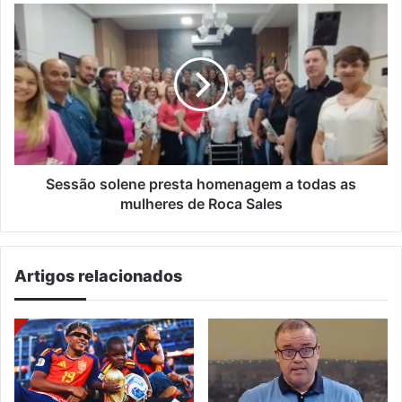
Sessão
solene
presta
homenagem
a
todas
as
mulheres
de
Roca
Sessão solene presta homenagem a todas as
Sales
mulheres de Roca Sales
Artigos relacionados