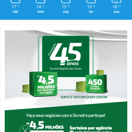
17
14
15
13
16
℃
℃
℃
℃
℃
sáb
dom
seg
ter
qua