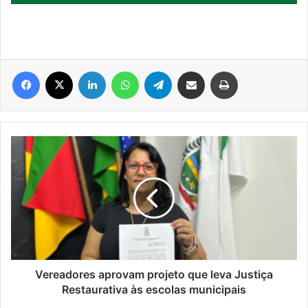
Facebook
X
Linkedin
WhatsApp
Telegram
Compartilhar via e-mail
Imprimir
Vereadores
aprovam
projeto
que
leva
Justiça
Restaurativa
às
escolas
municipais
Vereadores aprovam projeto que leva Justiça
Restaurativa às escolas municipais