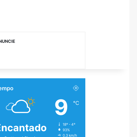
NUNCIE
empo
9
℃
Encantado
18º - 4º
93%
0.3 km/h