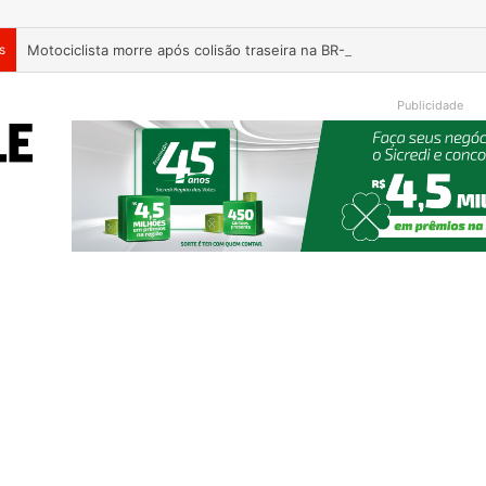
s
Motociclista morre após colisão traseira na BR-386, em Triunfo
Publicidade