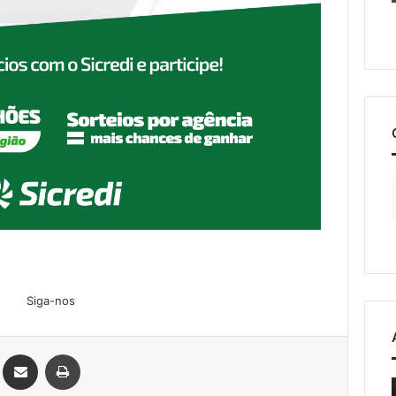
Siga-nos
Linkedin
Compartilhar via e-mail
Imprimir
o
Estrada