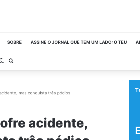
SOBRE
ASSINE O JORNAL QUE TEM UM LADO: O TEU
A
rra Lateral
Switch skin
Procurar por
T
acidente, mas conquista três pódios
ofre acidente,