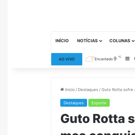
INÍCIO
NOTÍCIAS
COLUNAS
℃
9
Ba
AO VIVO
Encantado
Início
/
Destaques
/
Guto Rotta sofre 
Destaques
Esporte
Guto Rotta s