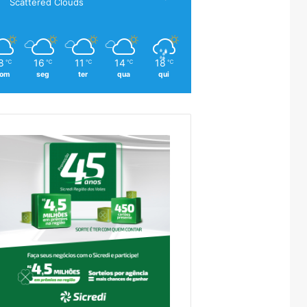
Scattered Clouds
8
16
11
14
18
℃
℃
℃
℃
℃
om
seg
ter
qua
qui