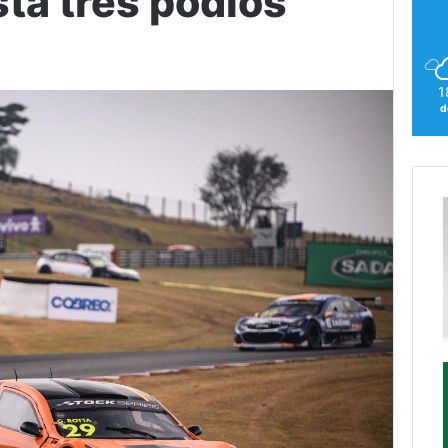
ta três pódios
1
d