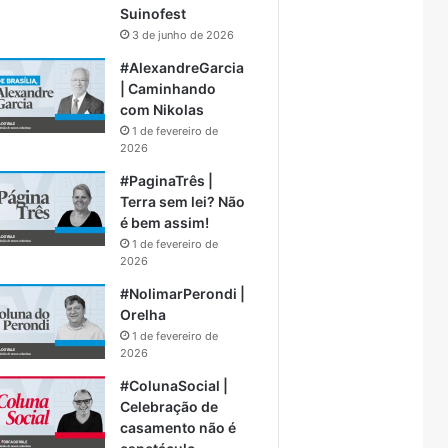
Suinofest
3 de junho de 2026
#AlexandreGarcia
| Caminhando
com Nikolas
1 de fevereiro de
2026
#PaginaTrês |
Terra sem lei? Não
é bem assim!
1 de fevereiro de
2026
#NolimarPerondi |
Orelha
1 de fevereiro de
2026
#ColunaSocial |
Celebração de
casamento não é