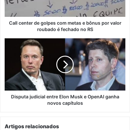
e
bônus
por
valor
Call center de golpes com metas e bônus por valor
roubado
roubado é fechado no RS
é
fechado
Disputa
no
judicial
RS
entre
Elon
Musk
e
OpenAI
ganha
novos
capítulos
Disputa judicial entre Elon Musk e OpenAI ganha
novos capítulos
Artigos relacionados