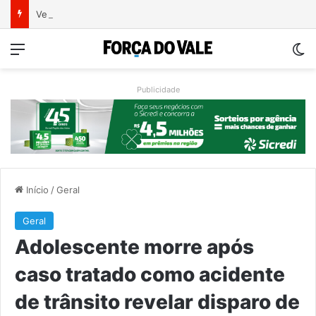
Ventos fortes deixam rastro de danos em municípios do Vale do Taquari
Menu
Sw
Publicidade
Início
/
Geral
Geral
Adolescente morre após
caso tratado como acidente
de trânsito revelar disparo de