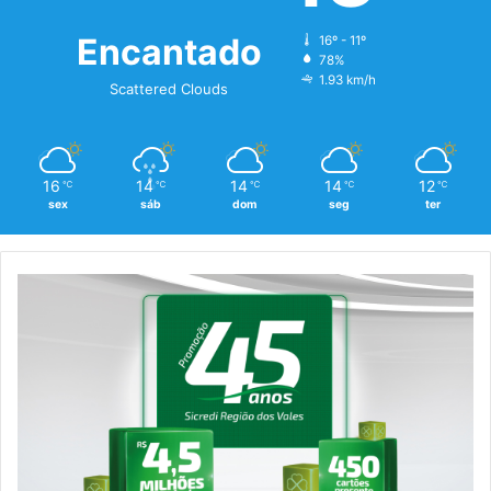
Encantado
16º - 11º
78%
1.93 km/h
Scattered Clouds
16
14
14
14
12
℃
℃
℃
℃
℃
sex
sáb
dom
seg
ter