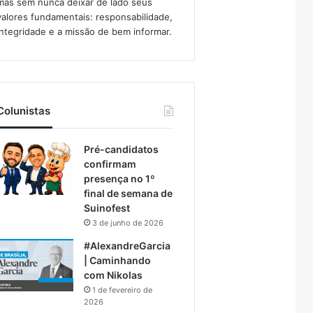
mas sem nunca deixar de lado seus
valores fundamentais: responsabilidade,
integridade e a missão de bem informar.​
Colunistas
Pré-candidatos
confirmam
presença no 1º
final de semana de
Suinofest
3 de junho de 2026
#AlexandreGarcia
| Caminhando
com Nikolas
1 de fevereiro de
2026