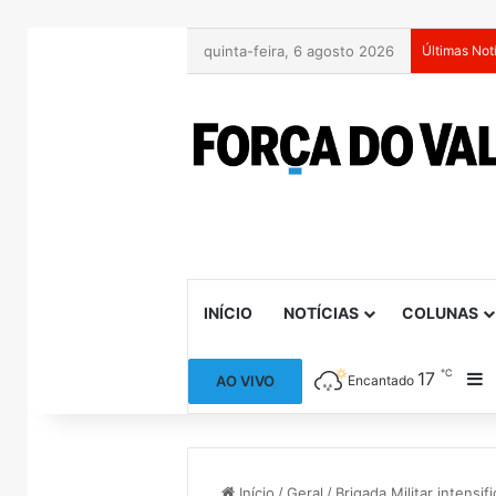
quinta-feira, 6 agosto 2026
Últimas Not
INÍCIO
NOTÍCIAS
COLUNAS
℃
17
B
AO VIVO
Encantado
Início
/
Geral
/
Brigada Militar intens