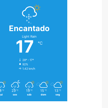
Encantado
Light Rain
17
℃
28º - 17º
92%
1.42 km/h
8
23
15
15
13
℃
℃
℃
℃
℃
qui
sex
sáb
dom
seg