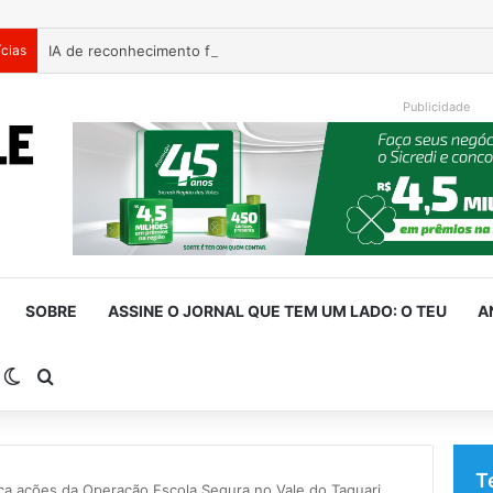
ícias
Publicidade
SOBRE
ASSINE O JORNAL QUE TEM UM LADO: O TEU
A
arra Lateral
Switch skin
Procurar por
T
ifica ações da Operação Escola Segura no Vale do Taquari