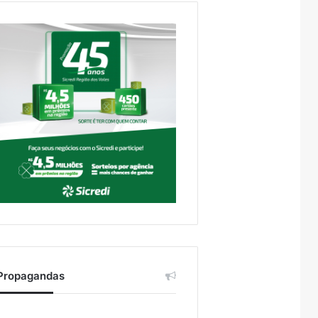
Propagandas