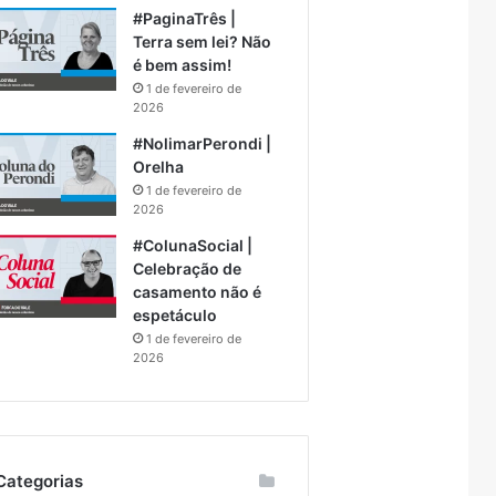
#PaginaTrês |
Terra sem lei? Não
é bem assim!
1 de fevereiro de
2026
#NolimarPerondi |
Orelha
1 de fevereiro de
2026
#ColunaSocial |
Celebração de
casamento não é
espetáculo
1 de fevereiro de
2026
Categorias