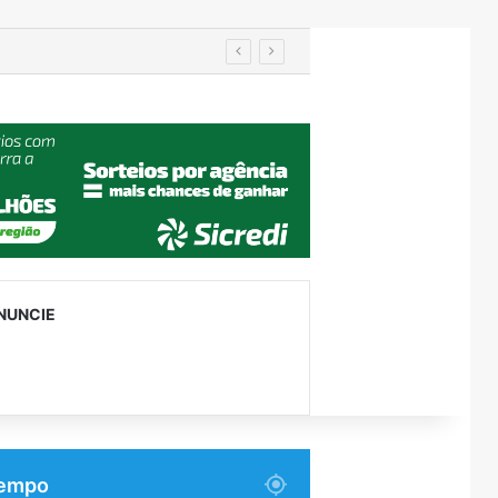
IA de reconhecimento facial localiza pessoa desaparecida há 15 anos; sistema atinge precisão de até 99%
NUNCIE
empo