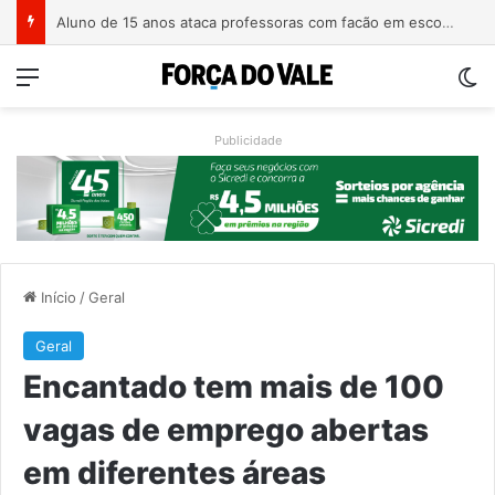
Homem é preso com revólver de numeração raspada em Teutônia
Menu
Sw
Publicidade
Início
/
Geral
Geral
Encantado tem mais de 100
vagas de emprego abertas
em diferentes áreas