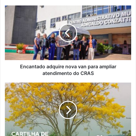
Encantado
adquire
nova
van
para
ampliar
atendimento
do
CRAS
Encantado adquire nova van para ampliar
atendimento do CRAS
Encantado
lança
cartilha
digital
com
orientações
sobre
arborização