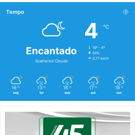
Tempo
4
℃
Encantado
16º - 4º
90%
0.77 km/h
Scattered Clouds
16
13
16
17
18
℃
℃
℃
℃
℃
seg
ter
qua
qui
sex