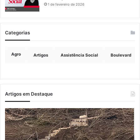
1 de fevereiro de 2026
Categorias
Agro
Artigos
Assistência Social
Boulevard
Artigos em Destaque
Turisvales
Im
2026
de
recebe
ve
1200
ch
profissionais
ma