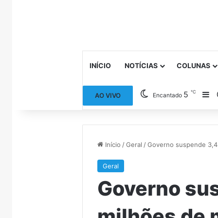
INÍCIO
NOTÍCIAS
COLUNAS
℃
5
Ba
AO VIVO
Encantado
Início
/
Geral
/
Governo suspende 3,4 
Geral
Governo su
milhões de 