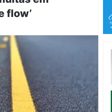
e flow’
1
s