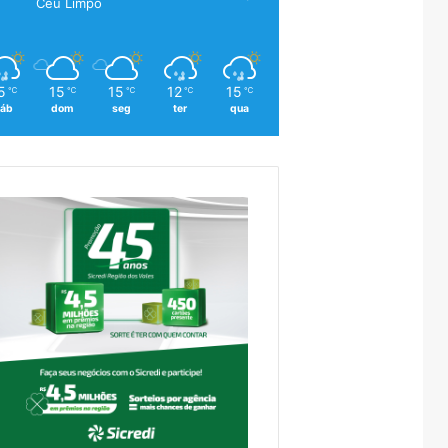
Céu Limpo
5
15
15
12
15
℃
℃
℃
℃
℃
áb
dom
seg
ter
qua