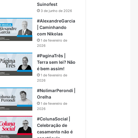
Suinofest
3 de junho de 2026
#AlexandreGarcia
| Caminhando
com Nikolas
1 de fevereiro de
2026
#PaginaTrês |
Terra sem lei? Não
é bem assim!
1 de fevereiro de
2026
#NolimarPerondi |
Orelha
1 de fevereiro de
2026
#ColunaSocial |
Celebração de
casamento não é