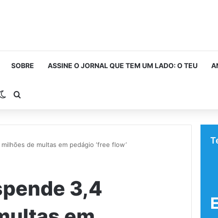
SOBRE
ASSINE O JORNAL QUE TEM UM LADO: O TEU
A
rra Lateral
Switch skin
Procurar por
T
milhões de multas em pedágio ‘free flow’
spende 3,4
multas em