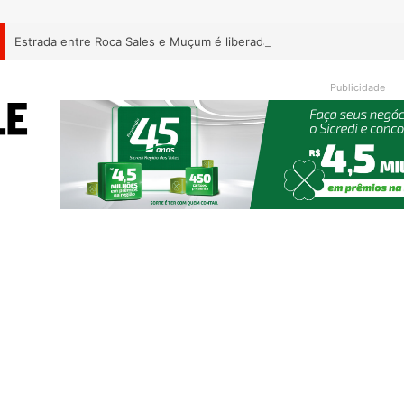
Estrada entre Roca Sales e Muçum é liberada após serviços de man
Publicidade