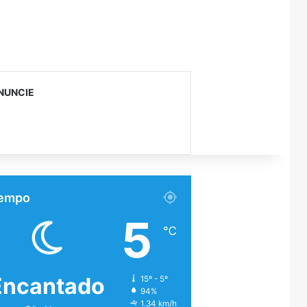
NUNCIE
empo
5
℃
Encantado
15º - 5º
94%
1.34 km/h