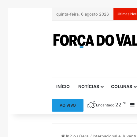
quinta-feira, 6 agosto 2026
Últimas Not
INÍCIO
NOTÍCIAS
COLUNAS
℃
22
B
AO VIVO
Encantado
Início
/
Geral
/
Internacional e Juvent