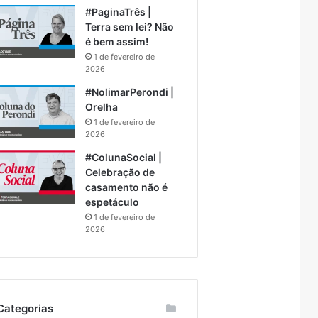
#PaginaTrês |
Terra sem lei? Não
é bem assim!
1 de fevereiro de
2026
#NolimarPerondi |
Orelha
1 de fevereiro de
2026
#ColunaSocial |
Celebração de
casamento não é
espetáculo
1 de fevereiro de
2026
Categorias