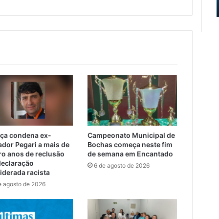
mana em Encantado
Devoção
apresentação
do
Caminho
da
Fé
e
Devoção
iça condena ex-
Campeonato Municipal de
ador Pegari a mais de
Bochas começa neste fim
ro anos de reclusão
de semana em Encantado
declaração
6 de agosto de 2026
iderada racista
e agosto de 2026