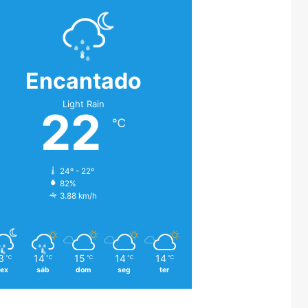
Encantado
Light Rain
22
℃
24º - 22º
82%
3.88 km/h
3
14
15
14
14
℃
℃
℃
℃
℃
sex
sáb
dom
seg
ter