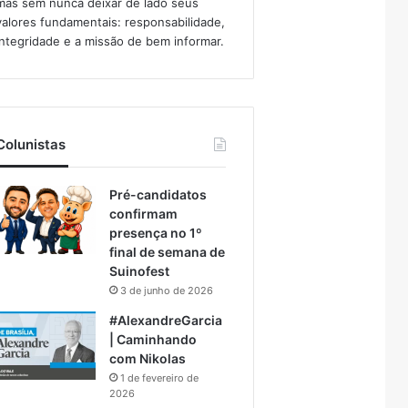
mas sem nunca deixar de lado seus
valores fundamentais: responsabilidade,
integridade e a missão de bem informar.​
Colunistas
Pré-candidatos
confirmam
presença no 1º
final de semana de
Suinofest
3 de junho de 2026
#AlexandreGarcia
| Caminhando
com Nikolas
1 de fevereiro de
2026