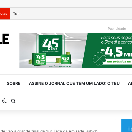
ícias
Publicidade
SOBRE
ASSINE O JORNAL QUE TEM UM LADO: O TEU
A
arra Lateral
Switch skin
Procurar por
T
ude vão à grande final da 20ª Taça da Amizade Sub-15