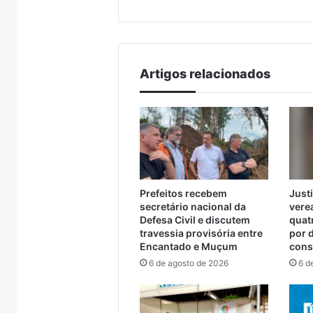
 Muçum
considerada racista
de se
anos
em
de
Encantado
reclusão
por
declaração
Artigos relacionados
considerada
racista
Prefeitos recebem
Just
secretário nacional da
vere
Defesa Civil e discutem
quat
travessia provisória entre
por 
Encantado e Muçum
cons
6 de agosto de 2026
6 d