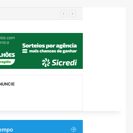
Turismo de Relvado ganha destaque na Turisvales 2026 com apresentação do Caminho da Fé e Devoção
NUNCIE
empo