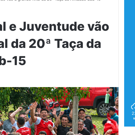
al e Juventude vão
al da 20ª Taça da
b-15
2