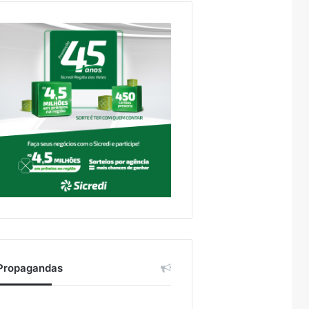
Propagandas