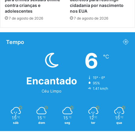
contra crianças e
cidadania por nascimento
adolescentes
nos EUA
7 de agosto de 2026
7 de agosto de 2026
Tempo
6
℃
Encantado
15º - 6º
95%
1.41 km/h
Céu Limpo
15
15
15
12
15
℃
℃
℃
℃
℃
sáb
dom
seg
ter
qua