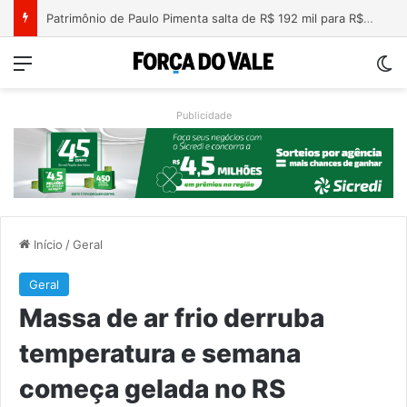
Nova lei endurece penas para crimes sexuais online contra crianças e adolescentes
Menu
Sw
Publicidade
Início
/
Geral
Geral
Massa de ar frio derruba
temperatura e semana
começa gelada no RS