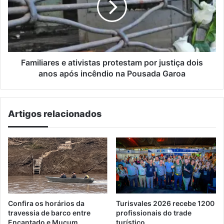
por
justiça
dois
anos
após
incêndio
Familiares e ativistas protestam por justiça dois
na
anos após incêndio na Pousada Garoa
Pousada
Garoa
Artigos relacionados
Confira os horários da
Turisvales 2026 recebe 1200
travessia de barco entre
profissionais do trade
Encantado e Muçum
turístico