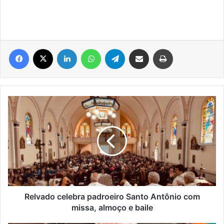
Facebook
X
Linkedin
WhatsApp
Telegram
Compartilhar via e-mail
Imprimir
Relvado
celebra
padroeiro
Santo
Antônio
com
missa,
almoço
e
baile
Relvado celebra padroeiro Santo Antônio com
missa, almoço e baile