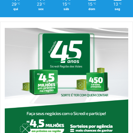
29
23
15
15
13
℃
℃
℃
℃
℃
qui
sex
sáb
dom
seg