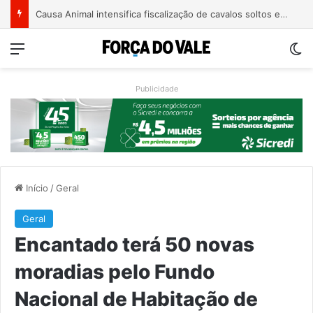
Educação de Muçum inicia novo semestre com formação e alinhamento das equipes
Menu
Sw
Publicidade
Início
/
Geral
Geral
Encantado terá 50 novas
moradias pelo Fundo
Nacional de Habitação de