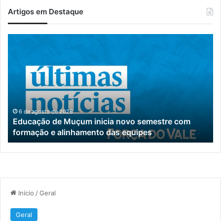
Artigos em Destaque
Educação
Es
de
te
Muçum
ce
inicia
es
novo
pa
semestre
at
com
de
formação
pe
6 de agosto de 2026
Educação de Muçum inicia novo semestre com
e
c
formação e alinhamento das equipes
alinhamento
au
das
pe
equipes
S