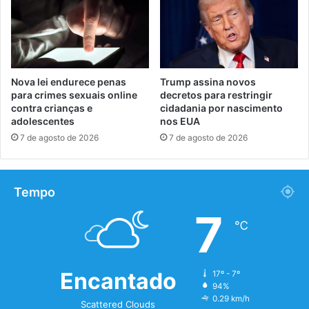
Nova lei endurece penas
Trump assina novos
para crimes sexuais online
decretos para restringir
contra crianças e
cidadania por nascimento
adolescentes
nos EUA
7 de agosto de 2026
7 de agosto de 2026
Tempo
7
℃
Encantado
17º - 7º
94%
0.29 km/h
Scattered Clouds