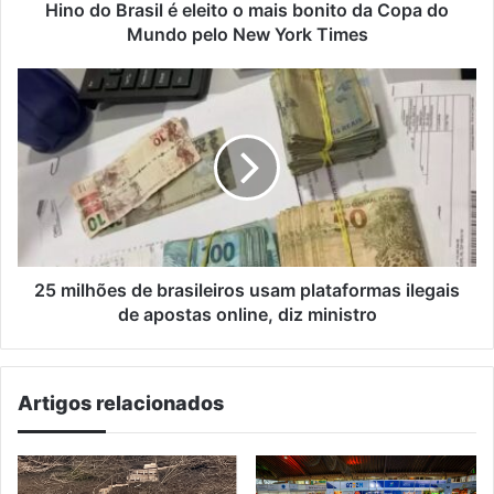
Copa
Hino do Brasil é eleito o mais bonito da Copa do
do
Mundo pelo New York Times
Mundo
pelo
25
New
milhões
York
de
Times
brasileiros
usam
plataformas
ilegais
de
apostas
online,
25 milhões de brasileiros usam plataformas ilegais
diz
de apostas online, diz ministro
ministro
Artigos relacionados