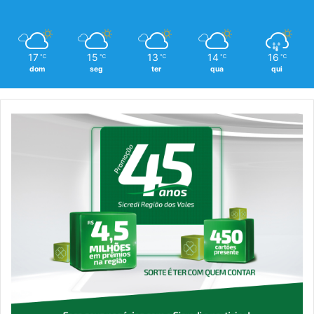
17
15
13
14
16
℃
℃
℃
℃
℃
dom
seg
ter
qua
qui