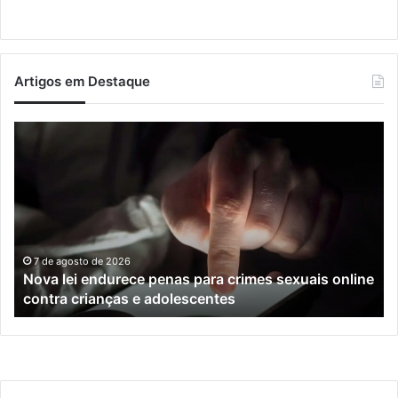
Artigos em Destaque
Nova
Co
lei
os
endurece
ho
penas
da
para
tr
crimes
de
sexuais
ba
online
en
7 de agosto de 2026
Nova lei endurece penas para crimes sexuais online
contra
En
contra crianças e adolescentes
crianças
e
e
M
adolescentes