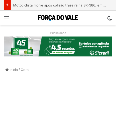
Motociclista morre após colisão traseira na BR-386, em Triunfo
Menu
Sw
Publicidade
Início
/
Geral