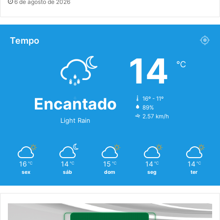
6 de agosto de 2026
Tempo
14
℃
Encantado
16º - 11º
89%
2.57 km/h
Light Rain
16
14
15
14
14
℃
℃
℃
℃
℃
sex
sáb
dom
seg
ter