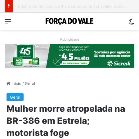
Grave acidente entre caminhões é registrado no Morro da Gabiroba
Menu
Sw
Publicidade
Início
/
Geral
Geral
Mulher morre atropelada na
BR-386 em Estrela;
motorista foge