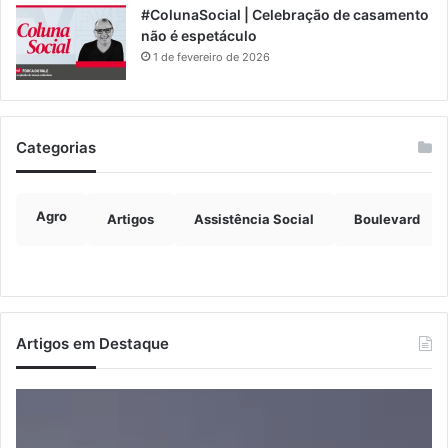
#ColunaSocial | Celebração de casamento
não é espetáculo
1 de fevereiro de 2026
Categorias
Agro
Artigos
Assistência Social
Boulevard
Artigos em Destaque
Prefeitos
Ju
recebem
co
secretário
ex