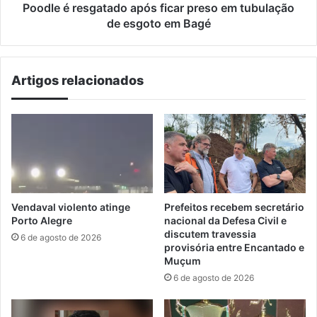
esgoto
Poodle é resgatado após ficar preso em tubulação
em
de esgoto em Bagé
Bagé
Artigos relacionados
Vendaval violento atinge
Prefeitos recebem secretário
Porto Alegre
nacional da Defesa Civil e
discutem travessia
6 de agosto de 2026
provisória entre Encantado e
Muçum
6 de agosto de 2026