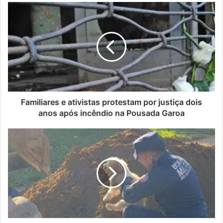
Familiares
e
ativistas
protestam
por
justiça
dois
anos
após
incêndio
Familiares e ativistas protestam por justiça dois
na
anos após incêndio na Pousada Garoa
Pousada
Garoa
Poodle
é
resgatado
após
ficar
preso
em
tubulação
de