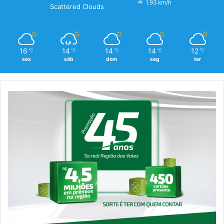
1.93 km/h
Scattered Clouds
16
14
14
14
12
℃
℃
℃
℃
℃
sex
sáb
dom
seg
ter