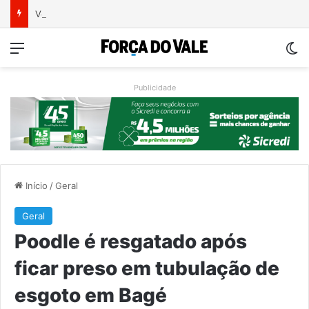
Ventos fortes deixam rastro de danos em municípios do Vale do Taquari
Menu
Sw
Publicidade
Início
/
Geral
Geral
Poodle é resgatado após
ficar preso em tubulação de
esgoto em Bagé