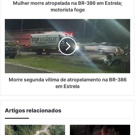
foge
Mulher morre atropelada na BR-386 em Estrela;
motorista foge
Morre
segunda
vítima
de
atropelamento
na
BR-
386
em
Estrela
Morre segunda vítima de atropelamento na BR-386
em Estrela
Artigos relacionados