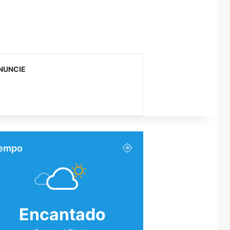
NUNCIE
empo
Encantado