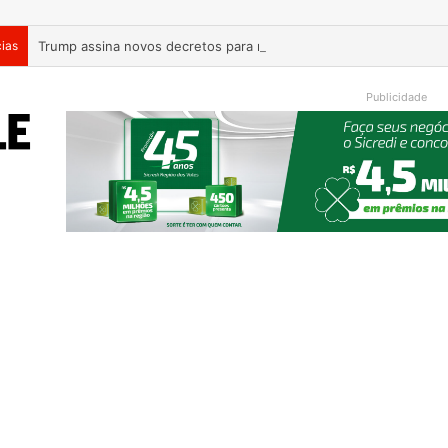
cias
Trump assina novos decretos para restringir cidadania por nasc
Publicidade