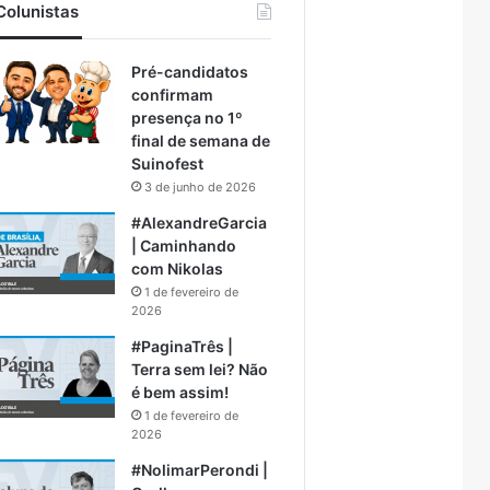
Colunistas
Pré-candidatos
confirmam
presença no 1º
final de semana de
Suinofest
3 de junho de 2026
#AlexandreGarcia
| Caminhando
com Nikolas
1 de fevereiro de
2026
#PaginaTrês |
Terra sem lei? Não
é bem assim!
1 de fevereiro de
2026
#NolimarPerondi |