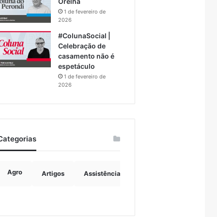
Orelha
1 de fevereiro de
2026
#ColunaSocial |
Celebração de
casamento não é
espetáculo
1 de fevereiro de
2026
Categorias
Agro
Artigos
Assistência Social
Boulevard
B