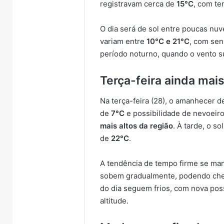
registravam cerca de
15°C
, com te
O dia será de sol entre poucas nu
variam entre
10°C e 21°C
, com sen
período noturno, quando o vento sul
Terça-feira ainda mai
Na terça-feira (28), o amanhecer 
de
7°C
e possibilidade de nevoeir
mais altos da região
. À tarde, o s
de
22°C
.
A tendência de tempo firme se man
sobem gradualmente, podendo ch
do dia seguem frios, com nova pos
altitude.