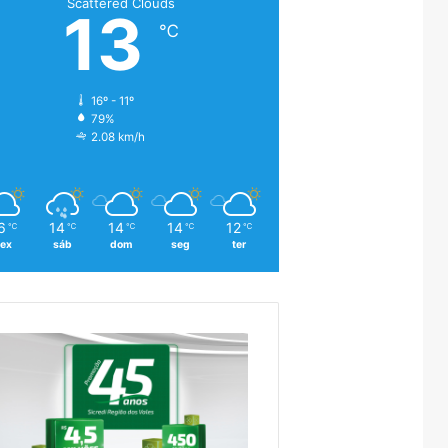
Scattered Clouds
13
℃
16º - 11º
79%
2.08 km/h
6
14
14
14
12
℃
℃
℃
℃
℃
sex
sáb
dom
seg
ter