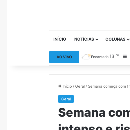
INÍCIO
NOTÍCIAS
COLUNAS
℃
13
B
AO VIVO
Encantado
Início
/
Geral
/
Semana começa com frio
Geral
Semana com
intenso e ri