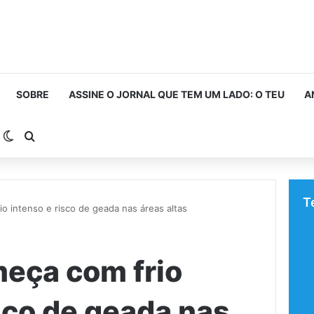
SOBRE
ASSINE O JORNAL QUE TEM UM LADO: O TEU
A
arra Lateral
Switch skin
Procurar por
T
 intenso e risco de geada nas áreas altas
eça com frio
sco de geada nas