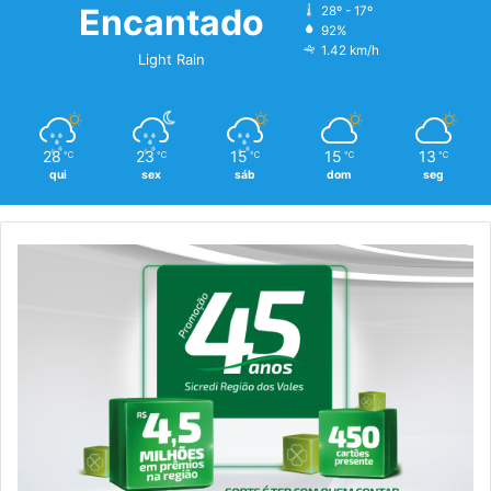
Encantado
28º - 17º
92%
1.42 km/h
Light Rain
28
23
15
15
13
℃
℃
℃
℃
℃
qui
sex
sáb
dom
seg