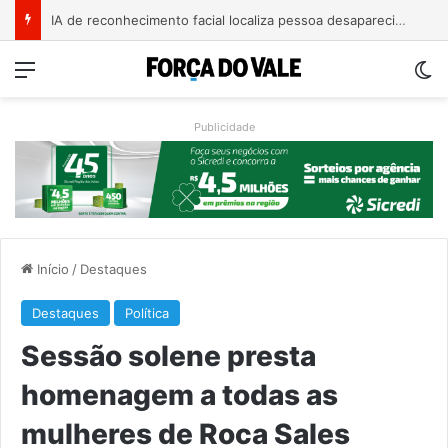
AMAT cobra apoio federal para rotas alternativas e travessia entre Muçum e Encantado
Menu
Sw
Publicidade
Início
/
Destaques
Destaques
Política
Sessão solene presta
homenagem a todas as
mulheres de Roca Sales