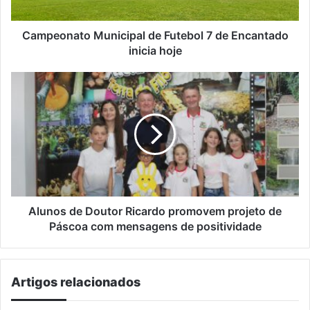
inicia
hoje
Campeonato Municipal de Futebol 7 de Encantado
inicia hoje
Alunos
de
Doutor
Ricardo
promovem
projeto
de
Páscoa
com
mensagens
Alunos de Doutor Ricardo promovem projeto de
de
Páscoa com mensagens de positividade
positividade
Artigos relacionados