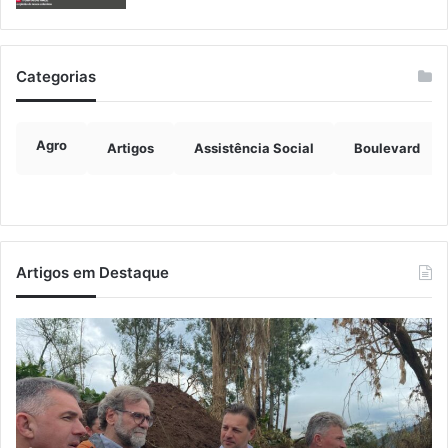
Categorias
Agro
Artigos
Assistência Social
Boulevard
Artigos em Destaque
Prefeitos
Ju
recebem
co
secretário
ex
nacional
ve
da
Pe
Defesa
a