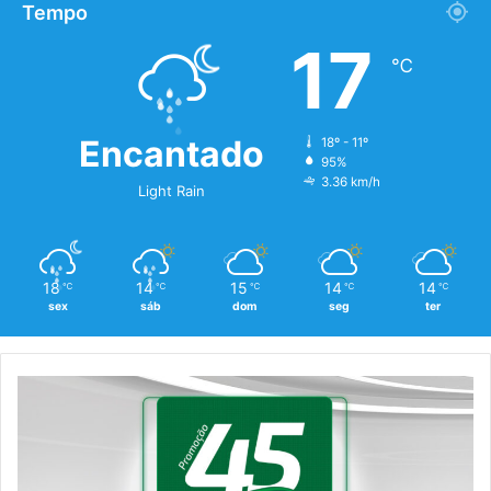
Tempo
17
℃
Encantado
18º - 11º
95%
3.36 km/h
Light Rain
18
14
15
14
14
℃
℃
℃
℃
℃
sex
sáb
dom
seg
ter